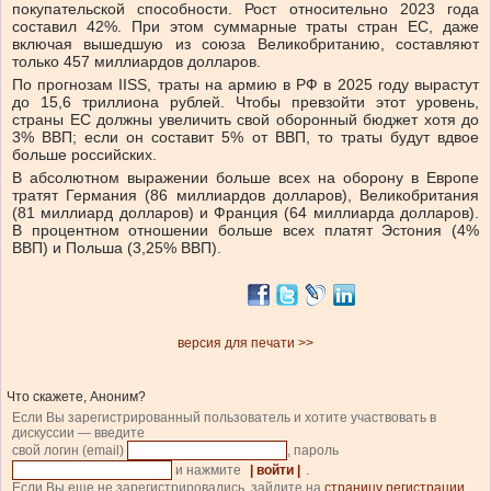
покупательской способности. Рост относительно 2023 года
составил 42%. При этом суммарные траты стран ЕС, даже
включая вышедшую из союза Великобританию, составляют
только 457 миллиардов долларов.
По прогнозам IISS, траты на армию в РФ в 2025 году вырастут
до 15,6 триллиона рублей. Чтобы превзойти этот уровень,
страны ЕС должны увеличить свой оборонный бюджет хотя до
3% ВВП; если он составит 5% от ВВП, то траты будут вдвое
больше российских.
В абсолютном выражении больше всех на оборону в Европе
тратят Германия (86 миллиардов долларов), Великобритания
(81 миллиард долларов) и Франция (64 миллиарда долларов).
В процентном отношении больше всех платят Эстония (4%
ВВП) и Польша (3,25% ВВП).
версия для печати >>
Что скажете, Аноним?
Если Вы зарегистрированный пользователь и хотите участвовать в
дискуссии — введите
свой логин (email)
, пароль
и нажмите
| войти |
.
Если Вы еще не зарегистрировались, зайдите на
страницу регистрации
.