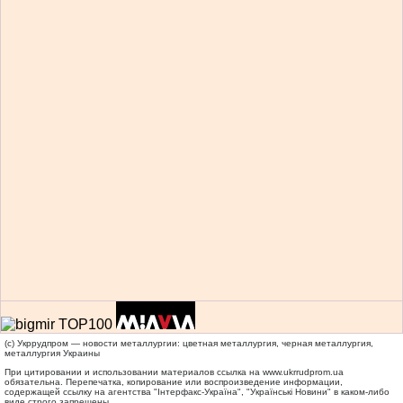
(c) Укррудпром — новости металлургии: цветная металлургия, черная металлургия,
металлургия Украины
При цитировании и использовании материалов ссылка на
www.ukrrudprom.ua
обязательна. Перепечатка, копирование или воспроизведение информации,
содержащей ссылку на агентства "Iнтерфакс-Україна", "Українськi Новини" в каком-либо
виде строго запрещены