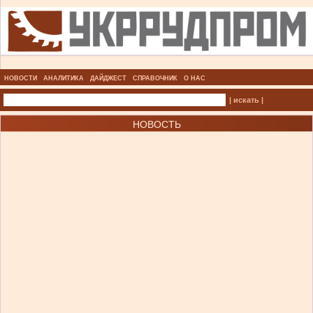
НОВОСТИ
АНАЛИТИКА
ДАЙДЖЕСТ
СПРАВОЧНИК
О НАС
| искать |
НОВОСТЬ