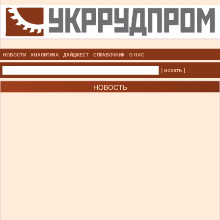
НОВОСТИ
АНАЛИТИКА
ДАЙДЖЕСТ
СПРАВОЧНИК
О НАС
| искать |
НОВОСТЬ