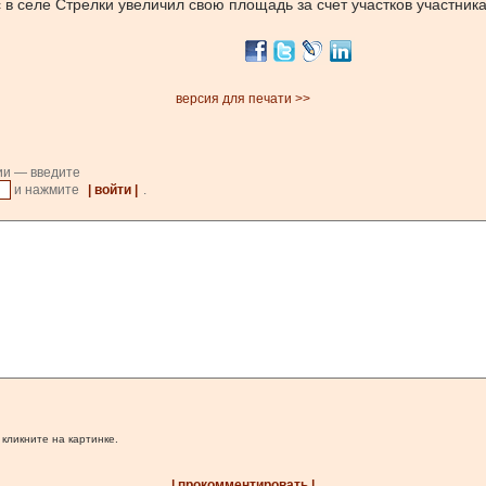
в селе Стрелки увеличил свою площадь за счет участков участник
версия для печати >>
ии — введите
и нажмите
| войти |
.
 кликните на картинке.
| прокомментировать |