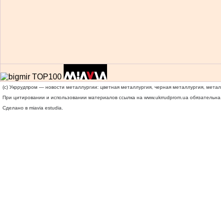
(c) Укррудпром — новости металлургии: цветная металлургия, черная металлургия, мета
При цитировании и использовании материалов ссылка на
www.ukrrudprom.ua
обязательна.
Сделано в miavia estudia.