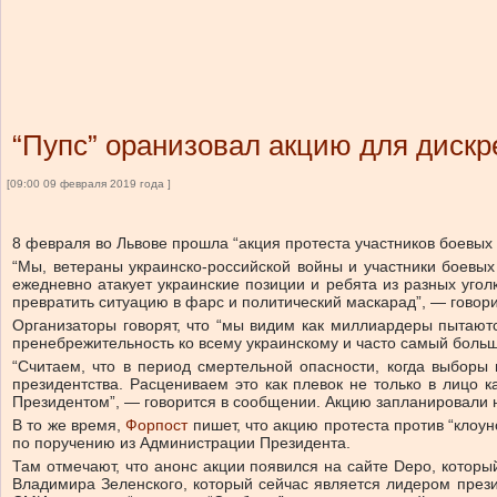
“Пупс” оранизовал акцию для дискр
[09:00 09 февраля 2019 года ]
8 февраля во Львове прошла “акция протеста участников боевых 
“Мы, ветераны украинско-российской войны и участники боевых 
ежедневно атакует украинские позиции и ребята из разных угол
превратить ситуацию в фарс и политический маскарад”, — говор
Организаторы говорят, что “мы видим как миллиардеры пытаютс
пренебрежительность ко всему украинскому и часто самый боль
“Считаем, что в период смертельной опасности, когда выборы 
президентства. Расцениваем это как плевок не только в лицо 
Президентом”, — говорится в сообщении. Акцию запланировали н
В то же время,
Форпост
пишет, что акцию протеста против “клоун
по поручению из Администрации Президента.
Там отмечают, что анонс акции появился на сайте Depo, которы
Владимира Зеленского, который сейчас является лидером презид