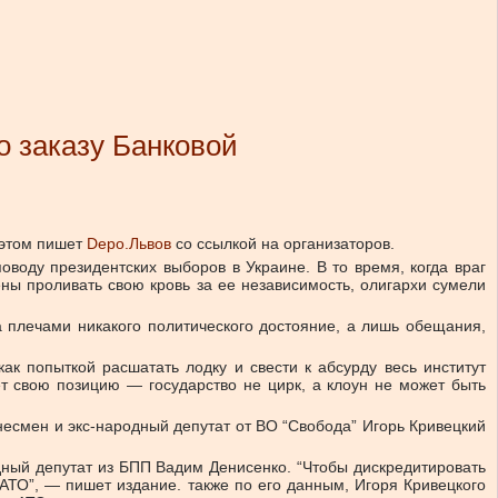
о заказу Банковой
 этом пишет
Depo.Львов
со ссылкой на организаторов.
оводу президентских выборов в Украине. В то время, когда враг
ены проливать свою кровь за ее независимость, олигархи сумели
а плечами никакого политического достояние, а лишь обещания,
ак попыткой расшатать лодку и свести к абсурду весь институт
ет свою позицию — государство не цирк, а клоун не может быть
знесмен и экс-народный депутат от ВО “Свобода” Игорь Кривецкий
одный депутат из БПП Вадим Денисенко. “Чтобы дискредитировать
 АТО”, — пишет издание. также по его данным, Игоря Кривецкого