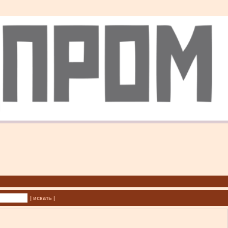
| искать |