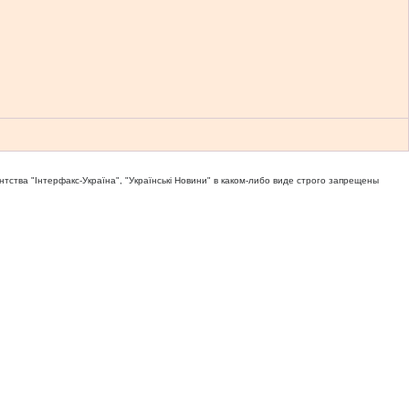
тва "Iнтерфакс-Україна", "Українськi Новини" в каком-либо виде строго запрещены