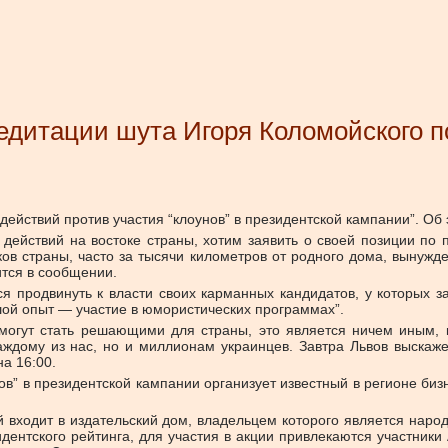
едитации шута Игоря Коломойского п
действий против участия “клоунов” в президентской кампании”. Об
действий на востоке страны, хотим заявить о своей позиции по п
ков страны, часто за тысячи километров от родного дома, вынужд
ится в сообщении.
я продвинуть к власти своих карманных кандидатов, у которых з
шой опыт — участие в юмористических программах”.
могут стать решающими для страны, это является ничем иным, к
каждому из нас, но и миллионам украинцев. Завтра Львов выскаж
а 16:00.
ов” в президентской кампании организует известный в регионе би
й входит в издательский дом, владельцем которого является нар
ентского рейтинга, для участия в акции привлекаются участники