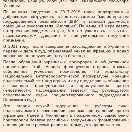
территории Донецка, сообщил Офис Генерального прокурора
Украины.
По данным следствия, в 2017-2019 годах подозреваемый
добровольно сотрудничал с так называемым “министерством
государственной безопасности ДНР” и занимал должность
помощника руководителя “Изоляции”. По меньшей мере девять
потерпевших свидетельствуют, что он участвовал в пытках,
психологическом давлении и принудительном получении
признаний.
В 2021 году, после завершения расследования в Украине и
передачи дела в суд, обвиняемый уехал во Францию и подал
заявление на получение статуса беженца.
После обращений украинских прокуроров и общественной
организации Truth Hounds французская сторона открыла
собственное уголовное производство. По ходатайству
Национальной антитеррористической прокуратуры Франции
подозреваемый взят под стражу и ему предъявлены обвинения
в военных преступлениях и преступлениях против
человечности. Расследование ведется под руководством
следственного судьи специализированного подразделения
Парижского суда.
Это второй случай задержания за рубежом лица,
подозреваемого в совершении военных преступлений против
украинцев. Ранее в Финляндии к пожизненному заключению
приговорили боевика российских вооруженных формирований;
апелляционное рассмотрение по этому делу продолжается.