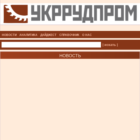
НОВОСТИ
АНАЛИТИКА
ДАЙДЖЕСТ
СПРАВОЧНИК
О НАС
| искать |
НОВОСТЬ