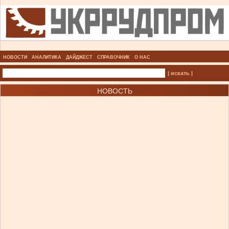
НОВОСТИ
АНАЛИТИКА
ДАЙДЖЕСТ
СПРАВОЧНИК
О НАС
| искать |
НОВОСТЬ