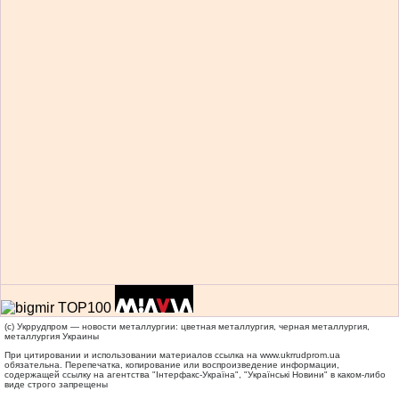
(c) Укррудпром — новости металлургии: цветная металлургия, черная металлургия,
металлургия Украины
При цитировании и использовании материалов ссылка на
www.ukrrudprom.ua
обязательна. Перепечатка, копирование или воспроизведение информации,
содержащей ссылку на агентства "Iнтерфакс-Україна", "Українськi Новини" в каком-либо
виде строго запрещены