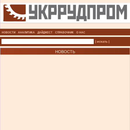
НОВОСТИ
АНАЛИТИКА
ДАЙДЖЕСТ
СПРАВОЧНИК
О НАС
| искать |
НОВОСТЬ