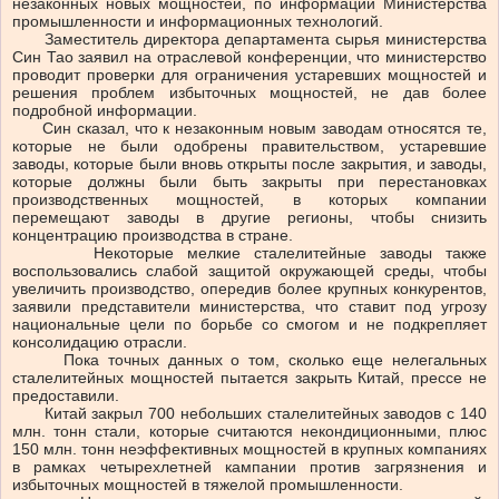
незаконных новых мощностей, по информации Министерства
промышленности и информационных технологий.
Заместитель директора департамента сырья министерства
Син Тао заявил на отраслевой конференции, что министерство
проводит проверки для ограничения устаревших мощностей и
решения проблем избыточных мощностей, не дав более
подробной информации.
Син сказал, что к незаконным новым заводам относятся те,
которые не были одобрены правительством, устаревшие
заводы, которые были вновь открыты после закрытия, и заводы,
которые должны были быть закрыты при перестановках
производственных мощностей, в которых компании
перемещают заводы в другие регионы, чтобы снизить
концентрацию производства в стране.
Некоторые мелкие сталелитейные заводы также
воспользовались слабой защитой окружающей среды, чтобы
увеличить производство, опередив более крупных конкурентов,
заявили представители министерства, что ставит под угрозу
национальные цели по борьбе со смогом и не подкрепляет
консолидацию отрасли.
Пока точных данных о том, сколько еще нелегальных
сталелитейных мощностей пытается закрыть Китай, прессе не
предоставили.
Китай закрыл 700 небольших сталелитейных заводов с 140
млн. тонн стали, которые считаются некондиционными, плюс
150 млн. тонн неэффективных мощностей в крупных компаниях
в рамках четырехлетней кампании против загрязнения и
избыточных мощностей в тяжелой промышленности.