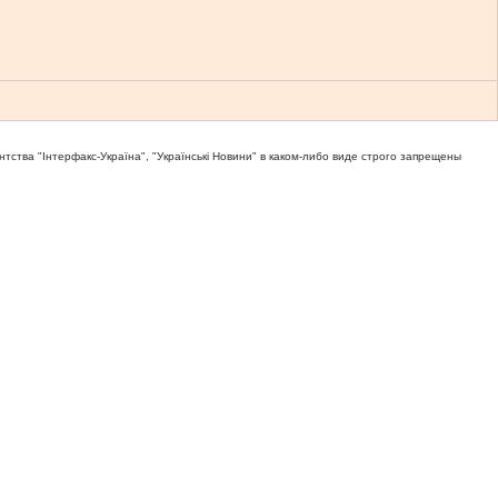
тва "Iнтерфакс-Україна", "Українськi Новини" в каком-либо виде строго запрещены