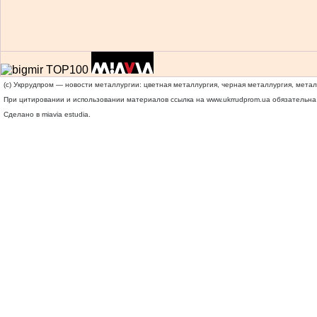
(c) Укррудпром — новости металлургии: цветная металлургия, черная металлургия, мета
При цитировании и использовании материалов ссылка на
www.ukrrudprom.ua
обязательна.
Сделано в miavia estudia.