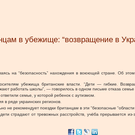
нцам в убежище: “возвращение в Ук
аясь на “безопасность” нахождения в воюющей стране. Об этом
росителям убежища британские власти. “Дети — гибкие. Возвр
лжают работать школы”, — говорилось в одном письме отказа семье
ответили семье, у которой ребенок с аутизмом.
я в ряде украинских регионов.
о не рекомендует поездки британцам в эти “безопасные “области 
ети страдают от тревожных расстройств, учёба прерывается из-