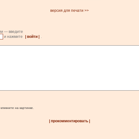
версия для печати >>
ии — введите
и нажмите
| войти |
.
 кликните на картинке.
| прокомментировать |