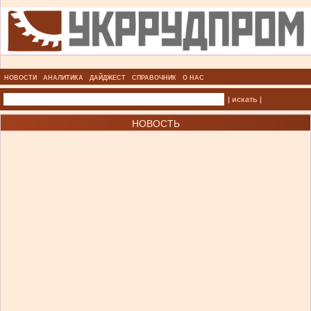
НОВОСТИ
АНАЛИТИКА
ДАЙДЖЕСТ
СПРАВОЧНИК
О НАС
| искать |
НОВОСТЬ