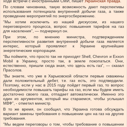
ходе встречи с иностранными СМИ, пишет
Украинская правда
.
По словам чиновника, такую ​​возможность дают перспективы
использования потенциала внутренней добычи газа, а также
проведение мероприятий по энергосбережению.
“Мы хотим исключить из нашей дискуссии, из нашего
переговорного процесса, вопрос повышения тарифов на газ
для населения”, — подчеркнул он.
При этом, по мнению министра, подтверждением
перспективности развития внутренней добычи газа является
интерес, который проявляют к Украине крупнейшие
энергетические корпорации.
“Вы поймите, что просто так не приходят Shell, Chevron и Exxon
Mobil в Украину, просто так, в земле покопаться. Они,
естественно, пришли сюда зная, что здесь есть газ”, — сказал
Прасолов.
“Вы знаете, что уже в Харьковской области первые скважины
дали положительный дебет, т.е. газ есть, это подтвердили.
Поэтому, если у нас в 2015 году пойдет первый газ, то вопрос
необходимости повышать тарифы на газ, если мы будем иметь
достаточно своего газа, отпадает автоматически. Именно это
один из аргументов, который мы стараемся, чтобы услышал
МВФ”, ​​- отметил министр.
В то же время, он сообщил, что Украина готова обсуждать
вариант замены требования о повышении цен на газ на другие
требования.
“Мы ведем переговоры о том, чтобы требование о повышении