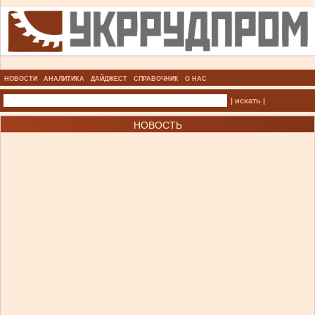
НОВОСТИ
АНАЛИТИКА
ДАЙДЖЕСТ
СПРАВОЧНИК
О НАС
| искать |
НОВОСТЬ