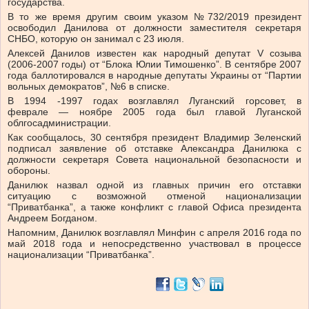
государства.
В то же время другим своим указом №732/2019 президент
освободил Данилова от должности заместителя секретаря
СНБО, которую он занимал с 23 июля.
Алексей Данилов известен как народный депутат V созыва
(2006-2007 годы) от “Блока Юлии Тимошенко”. В сентябре 2007
года баллотировался в народные депутаты Украины от “Партии
вольных демократов”, №6 в списке.
В 1994 -1997 годах возглавлял Луганский горсовет, в
феврале — ноябре 2005 года был главой Луганской
облгосадминистрации.
Как сообщалось, 30 сентября президент Владимир Зеленский
подписал заявление об отставке Александра Данилюка с
должности секретаря Совета национальной безопасности и
обороны.
Данилюк назвал одной из главных причин его отставки
ситуацию с возможной отменой национализации
“Приватбанка”, а также конфликт с главой Офиса президента
Андреем Богданом.
Напомним, Данилюк возглавлял Минфин с апреля 2016 года по
май 2018 года и непосредственно участвовал в процессе
национализации “Приватбанка”.