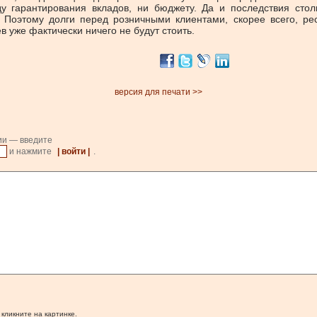
у гарантирования вкладов, ни бюджету. Да и последствия ст
оэтому долги перед розничными клиентами, скорее всего, рес
в уже фактически ничего не будут стоить.
версия для печати >>
ии — введите
и нажмите
| войти |
.
 кликните на картинке.