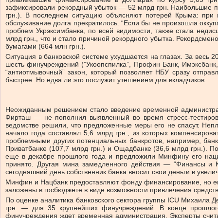
зафиксировали рекордный убыток — 52 млрд грн. Наибольшие пот
грн.). В последнем ситуацию объясняют потерей Крыма: при 
обслуживание долга прекратилось. “Если бы не произошла окку
проблем Укрэк­сим­банка, по всей видимости, также стала не
млрд грн., что и стало причиной рекордного убытка. Рекорд­сме
бумагами (664 млн грн.).
Ситуация в банковской системе ухудшается на глазах. За весь 
шесть финучреждений (”Укооп­спил­ка”, Профин Банк, Имэкс­банк
“антиотмывочный” закон, который позволяет НБУ сразу отправ
быстрее. Но едва ли это послужит утешением для вкладчиков.
Неожиданным решением стало введение временной администраци
Фирташ — не пополнил выявленный во время стресс-тестирова
ведомстве решили, что предложенные меры его не спасут. Непл
начало года составлял 5,6 млрд грн., из которых компенсирова
проблемными других потенциальных банкротов, например, банка
Приватбанке (107,7 млрд грн.) и Ощадбанке (36,6 млрд грн.). 
еще в декабре прошлого года и предложили Минфину его нацио
принято. Другая мина замедленного действия — “Финансы и Кр
сегодняшний день собственник банка вносит свои деньги в увелич
Минфин и Нацбанк предоставляют фонду финансирование, но его
заложены в госбюджете в виде возможности привлечения средств 
По оценке аналитика банковского сектора группы ICU Михаила Д
грн. — для 35 крупнейших финучреждений. В конце прошлого
финучреждения ждет временная администрация. Эксперты считаю