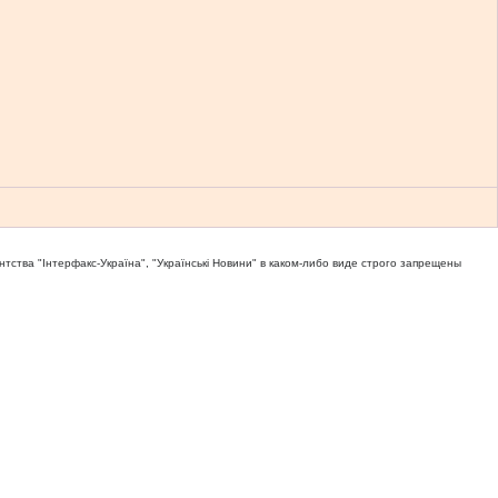
тва "Iнтерфакс-Україна", "Українськi Новини" в каком-либо виде строго запрещены