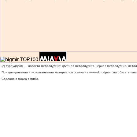
(c) Укррудпром — новости металлургии: цветная металлургия, черная металлургия, мета
При цитировании и использовании материалов ссылка на
www.ukrrudprom.ua
обязательна.
Сделано в miavia estudia.