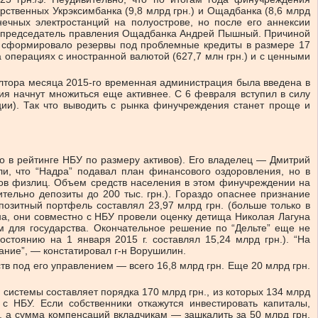
рственных Укрэксимбанка (9,8 млрд грн.) и Ощадбанка (8,6 млрд
ечных электростанций на полуострове, но после его аннексии
вил председатель правления Ощадбанка Андрей Пышный. Причиной
ие сформировало резервы под проблемные кредиты в размере 17
а операциях с иностранной валютой (627,7 млн грн.) и с ценными
полтора месяца 2015-го временная администрация была введена в
ения начнут множиться еще активнее. С 6 февраля вступил в силу
ции). Так что выводить с рынка финучреждения станет проще и
 в рейтинге НБУ по размеру активов). Его владелец — Дмитрий
и, что “Надра” подавал план финансового оздоровления, но в
адов физлиц. Объем средств населения в этом финучреждении на
ительно депозиты до 200 тыс. грн.). Гораздо опаснее признание
позитный портфель составлял 23,97 млрд грн. (больше только в
ина, они совместно с НБУ провели оценку детища Николая Лагуна
для государства. Оконча­тель­ное решение по “Дельте” еще не
стоянию на 1 января 2015 г. составлял 15,24 млрд грн.). “На
вание”, — констатировал г-н Ворушилин.
 под его управлением — всего 16,8 млрд грн. Еще 20 млрд грн.
системы составляет порядка 170 млрд грн., из которых 134 млрд
 НБУ. Если собственники откажутся инвестировать капиталы,
, а сумма компенсаций вкладчикам — зашкалить за 50 млрд грн.