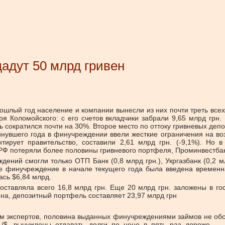
адут 50 млрд гривен
ошлый год население и компании вынесли из них почти треть все
ря Коломойского: с его счетов вкладчики забрали 9,65 млрд грн.
 сократился почти на 30%. Второе место по оттоку гривневых депоз
инувшего года в финучреждении ввели жесткие ограничения на в
тирует правительство, составили 2,61 млрд грн. (-9,1%). Но
РФ потеряли более половины гривневого портфеля, Проминвестбан
ний смогли только ОТП Банк (0,8 млрд грн.), Укргазбанк (0,2 мл
ее финучреждение в начале текущего года была введена временн
ась $6,84 млрд.
тавляла всего 16,8 млрд грн. Еще 20 млрд грн. заложены в го
ена, депозитный портфель составляет 23,97 млрд грн
ам экспертов, половина выданных финучреждениями займов не обс
./$, вынуждены отдавать долги по цене в пять раз дороже — 2