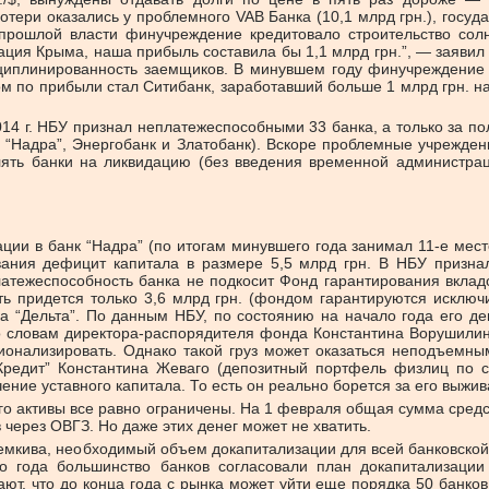
ери оказались у проблемного VAB Банка (10,1 млрд грн.), госуда
прошлой власти финучреждение кредитовало строительство солн
пация Крыма, наша прибыль составила бы 1,1 млрд грн.”, — зая
дисциплинированность заемщиков. В минувшем году фин­учрежден
ном по прибыли стал Ситибанк, заработавший больше 1 млрд грн. н
2014 г. НБУ признал неплатежеспособными 33 банка, а только за 
, “Надра”, Энергобанк и Зла­то­банк). Вскоре проблемные уч­реж­д
лять банки на ликвидацию (без введения временной администра
и в банк “Надра” (по итогам минувшего года занимал 11-е место
ния дефицит капитала в размере 5,5 млрд грн. В НБУ признал
атеже­спо­соб­ность банка не подкосит Фонд гарантирования вкл
ть придется только 3,6 млрд грн. (фондом гарантируются исключ
 “Дель­та”. По данным НБУ, по со­стоянию на начало года его де
По словам директора-распорядителя фонда Константина Вору­ши­л
нализировать. Однако такой груз может оказаться неподъемным 
е­дит” Константина Жеваго (депозитный портфель физлиц по со
ение уставного капитала. То есть он реально борется за его выжи
 активы все равно ограничены. На 1 февраля общая сумма средств
через ОВГЗ. Но даже этих денег может не хватить.
емкива, необходимый объем докапитализации для всей банковской 
 года большинство банков согласовали план докапитализации с
т, что до конца года с рынка может уйти еще порядка 50 банков