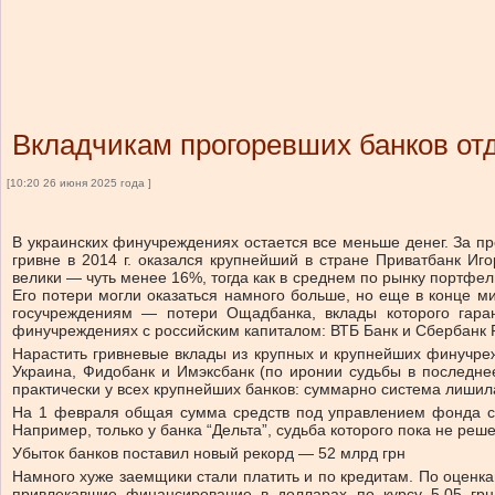
Вкладчикам прогоревших банков отд
[10:20 26 июня 2025 года ]
В украинских финучреждениях остается все меньше денег. За пр
гривне в 2014 г. оказался крупнейший в стране Приватбанк Иго
велики — чуть менее 16%, тогда как в среднем по рынку портфель
Его потери могли оказаться намного больше, но еще в конце м
госучреждениям — потери Ощадбанка, вклады которого гаран
финучреждениях с российским капиталом: ВТБ Банк и Сбербанк 
Нарастить гривневые вклады из крупных и крупнейших финучрежде
Украина, Фидобанк и Имэкс­банк (по иронии судьбы в последн
практически у всех крупнейших банков: суммарно система лишил
На 1 февраля общая сумма средств под управлением фонда сос
Например, только у банка “Дельта”, судьба которого пока не реш
Убыток банков поставил новый рекорд — 52 млрд грн
Намного хуже заемщики стали платить и по кредитам. По оценк
привлекавшие финансирование в долларах по курсу 5,05 грн