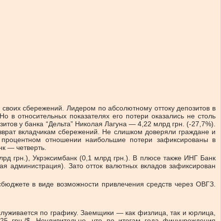
х своих сбережений. Лидером по абсолютному оттоку депозитов в
 Но в относительных показателях его потери оказались не столь
итов у банка “Дельта” Николая Лагуна — 4,22 млрд грн. (-27,7%).
озврат вкладчикам сбережений. Не слишком доверяли граждане и
 в процентном отношении наибольшие потери зафиксированы в
к — четверть.
рд грн.), Укрэксимбанк (0,1 млрд грн.). В плюсе также ИНГ Банк
ая администрация). Зато отток валютных вкладов зафиксирован
сбюджете в виде возможности привлечения средств через ОВГЗ.
луживается по графику. Заемщики — как физлица, так и юрлица,
5 грн./$. Неудивительно, что по итогам года финучреждения