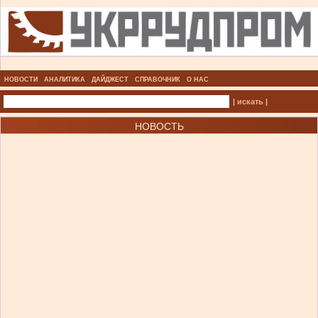
НОВОСТИ
АНАЛИТИКА
ДАЙДЖЕСТ
СПРАВОЧНИК
О НАС
| искать |
НОВОСТЬ