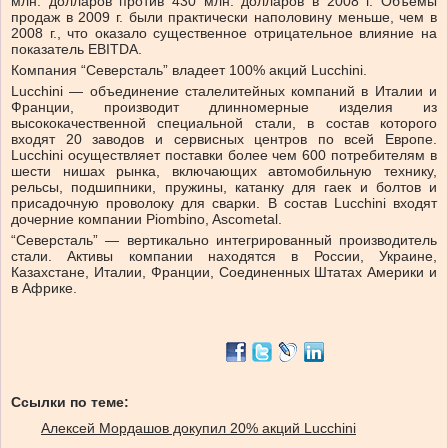
млн. долларов против 430 млн. долларов в 2008 г. Объемы
продаж в 2009 г. были практически наполовину меньше, чем в
2008 г., что оказало существенное отрицательное влияние на
показатель EBITDA.
Компания “Северсталь” владеет 100% акций Lucchini.
Lucchini — объединение сталелитейных компаний в Италии и
Франции, производит длинномерные изделия из
высококачественной специальной стали, в состав которого
входят 20 заводов и сервисных центров по всей Европе.
Lucchini осуществляет поставки более чем 600 потребителям в
шести нишах рынка, включающих автомобильную технику,
рельсы, подшипники, пружины, катанку для гаек и болтов и
присадочную проволоку для сварки. В состав Lucchini входят
дочерние компании Piombino, Ascometal.
“Северсталь” — вертикально интегрированный производитель
стали. Активы компании находятся в России, Украине,
Казахстане, Италии, Франции, Соединенных Штатах Америки и
в Африке.
Ссылки по теме:
Алексей Мордашов докупил 20% акций Lucchini