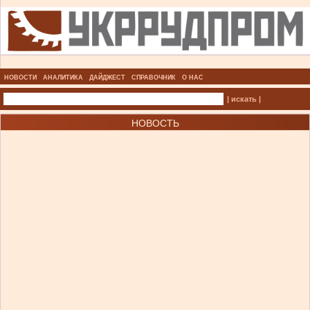
НОВОСТИ
АНАЛИТИКА
ДАЙДЖЕСТ
СПРАВОЧНИК
О НАС
| искать |
НОВОСТЬ