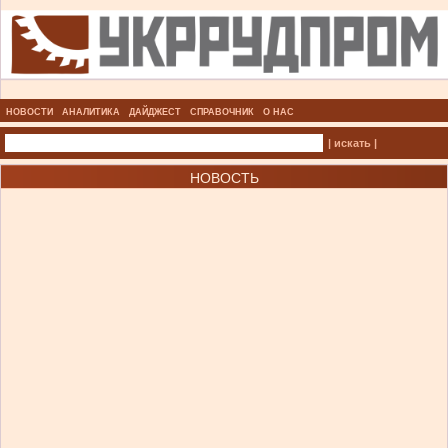
НОВОСТИ
АНАЛИТИКА
ДАЙДЖЕСТ
СПРАВОЧНИК
О НАС
| искать |
НОВОСТЬ