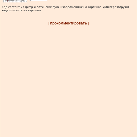
Код состоит из цифр и латинских букв, изображенных на картинке. Для перезагрузки
кода кликните на картинке.
| прокомментировать |