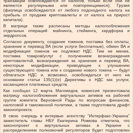
транзакции освобождаются от налогов, только если они не
являются регулярными или повторяющимися); Грузия
(физлица освобождаются от любого подоходного налога на
прибыль от продажи криптовалюты и от налога на прирост
капитала).
В матрице также расписаны методы налогообложения
отдельных операций: майнинга, стейкинга, хардфорка и
эирдропсов.
Согласно документу, создание токенов, поставка без оплаты,
хранение и перевод ВА (если услуги бесплатные), обмен ВА и
модификация токенов не подлежат НДС. Тем не менее,
поставка товаров/услуг с получением вознаграждения
криптовалютой, вознаграждения за хранение и перевод ВА,
некоторые модификации, приводящие к улучшению
существующего токена или к созданию нового токена — будут
облагаться НДС и, возможно, освобождаться от него на
основании статьи 135(1)(e) Директивы о НДС как услуги,
касающиеся платежных средств.
Как сообщал 12 марта Магомедов, комиссия презентовала
матрицу налогообложения виртуальных активов на рабочей
группе комитета Верховной Рады по вопросам финансов,
налоговой и таможенной политики, а также подготовила драфт
законопроекта.
В свою очередь в интервью агентству “Интерфакс-Украина”
заместитель главы НБУ Екатерина Рожкова отметила, что
законопроект о виртуальных активах в Украине с
распределением полномочий регуляторов будет подготовлен