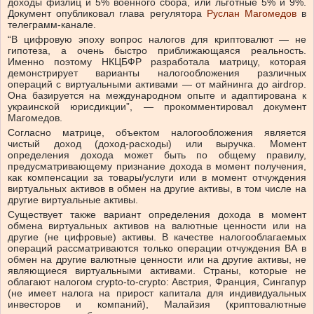
доходы физлиц и 5% военного сбора, или льготные 5% и 9%.
Документ опубликовал глава регулятора
Руслан Магомедов
в
телеграмм-канале.
“В цифровую эпоху вопрос налогов для криптовалют — не
гипотеза, а очень быстро приближающаяся реальность.
Именно поэтому НКЦБФР разработала матрицу, которая
демонстрирует варианты налогообложения различных
операций с виртуальными активами — от майнинга до airdrop.
Она базируется на международном опыте и адаптирована к
украинской юрисдикции”, — прокомментировал документ
Магомедов.
Согласно матрице, объектом налогообложения является
чистый доход (доход-расходы) или выручка. Момент
определения дохода может быть по общему правилу,
предусматривающему признание дохода в момент получения,
как компенсации за товары/услуги или в момент отчуждения
виртуальных активов в обмен на другие активы, в том числе на
другие виртуальные активы.
Существует также вариант определения дохода в момент
обмена виртуальных активов на валютные ценности или на
другие (не цифровые) активы. В качестве налогооблагаемых
операций рассматриваются только операции отчуждения ВА в
обмен на другие валютные ценности или на другие активы, не
являющиеся виртуальными активами. Страны, которые не
облагают налогом crypto-to-crypto: Австрия, Франция, Сингапур
(не имеет налога на прирост капитала для индивидуальных
инвесторов и компаний), Малайзия (криптовалютные