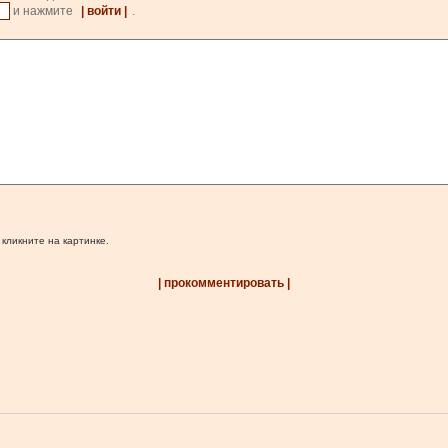
и нажмите
| войти |
.
 кликните на картинке.
| прокомментировать |