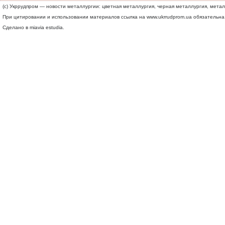
(c) Укррудпром — новости металлургии: цветная металлургия, черная металлургия, мета
При цитировании и использовании материалов ссылка на
www.ukrrudprom.ua
обязательна.
Сделано в miavia estudia.