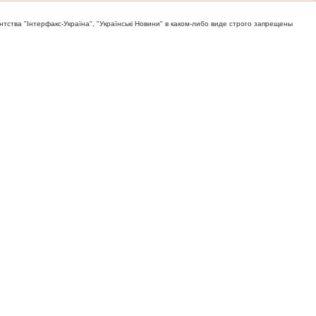
тва "Iнтерфакс-Україна", "Українськi Новини" в каком-либо виде строго запрещены