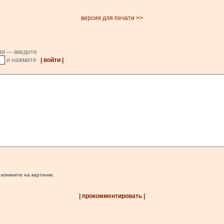
версия для печати >>
ии — введите
и нажмите
| войти |
.
 кликните на картинке.
| прокомментировать |