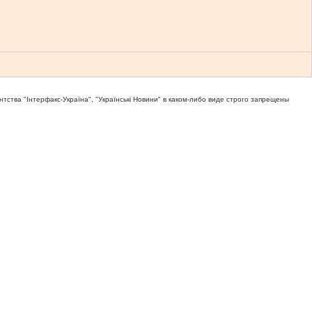
тва "Iнтерфакс-Україна", "Українськi Новини" в каком-либо виде строго запрещены