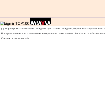
(c) Укррудпром — новости металлургии: цветная металлургия, черная металлургия, мета
При цитировании и использовании материалов ссылка на
www.ukrrudprom.ua
обязательна.
Сделано в miavia estudia.