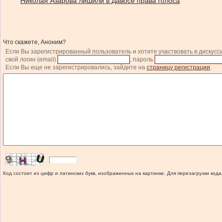
Николая Азарова лишили в Давосе права голоса
Что скажете, Аноним?
Если Вы зарегистрированный пользователь и хотите участвовать в дискусс
свой логин (email)
, пароль
Если Вы еще не зарегистрировались, зайдите на
страницу регистрации
.
Код состоит из цифр и латинских букв, изображенных на картинке. Для перезагрузки кода