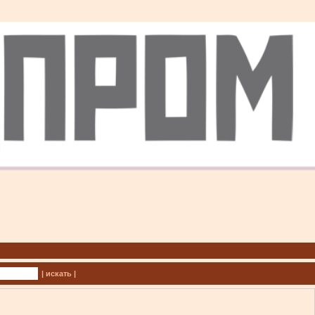
| искать |