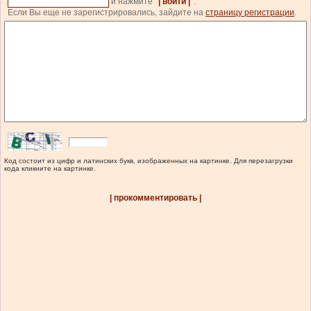
и нажмите
| войти |
.
Если Вы еще не зарегистрировались, зайдите на
страницу регистрации
.
Код состоит из цифр и латинских букв, изображенных на картинке. Для перезагрузки
кода кликните на картинке.
| прокомментировать |