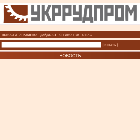
НОВОСТИ
АНАЛИТИКА
ДАЙДЖЕСТ
СПРАВОЧНИК
О НАС
| искать |
НОВОСТЬ