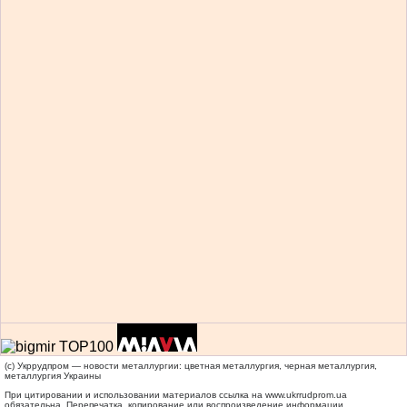
(c) Укррудпром — новости металлургии: цветная металлургия, черная металлургия,
металлургия Украины
При цитировании и использовании материалов ссылка на
www.ukrrudprom.ua
обязательна. Перепечатка, копирование или воспроизведение информации,