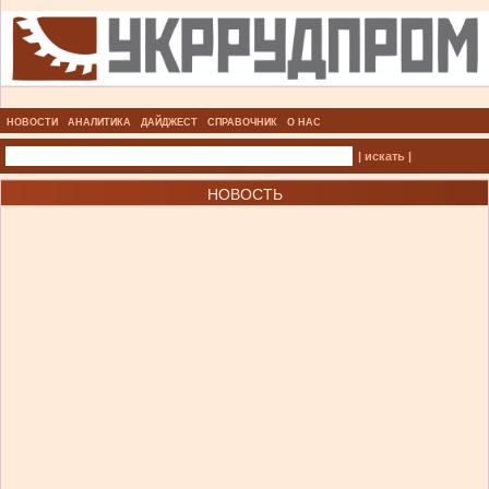
НОВОСТИ
АНАЛИТИКА
ДАЙДЖЕСТ
СПРАВОЧНИК
О НАС
| искать |
НОВОСТЬ