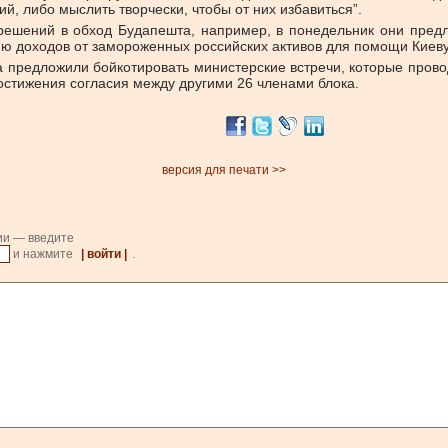
й, либо мыслить творчески, чтобы от них избавиться”.
 решений в обход Будапешта, например, в понедельник они пред
ию доходов от замороженных российских активов для помощи Киеву
а предложили бойкотировать министерские встречи, которые прово
остижения согласия между другими 26 членами блока.
версия для печати >>
ии — введите
и нажмите
| войти |
.