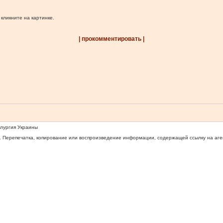
 кликните на картинке.
| прокомментировать |
ллургия Украины
 Перепечатка, копирование или воспроизведение информации, содержащей ссылку на агентс