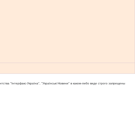
тва "Iнтерфакс-Україна", "Українськi Новини" в каком-либо виде строго запрещены