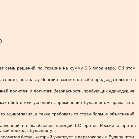
о
ает семь решений по Украине на сумму 6,6 млрд евро. Об этом
а вето, поскольку Венгрия возьмет на себя председательство в
шней политики и политики безопасности, требующих единодушия,
, как обойти или усложнить применение Будапештом права вето,
 единогласия, а также требовать от стран больше объяснений,
равленной на ослабление санкций ЕС против России и против
ткий подход к Будапешту.
ипломатов блока, который участвует в переговорах с Будапештом.