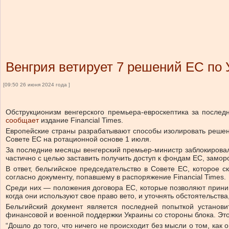
Венгрия ветирует 7 решений ЕС по 
[09:50 26 июня 2024 года ]
Обструкционизм венгерского премьера-евроскептика за послед
сообщает
издание Financial Times.
Европейские страны разрабатывают способы изолировать решени
Совете ЕС на ротационной основе 1 июля.
За последние месяцы венгерский премьер-министр заблокировал
частично с целью заставить получить доступ к фондам ЕС, замор
В ответ, бельгийское председательство в Совете ЕС, которое 
согласно документу, попавшему в распоряжение Financial Times.
Среди них — положения договора ЕС, которые позволяют прини
когда они используют свое право вето, и уточнять обстоятельства
Бельгийский документ является последней попыткой установ
финансовой и военной поддержки Украины со стороны блока. Это
“Дошло до того, что ничего не происходит без мысли о том, как