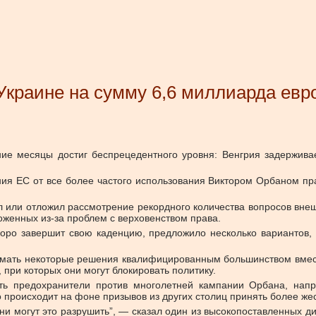
Украине на сумму 6,6 миллиарда евр
ние месяцы достиг беспрецедентного уровня: Венгрия задержив
я ЕС от все более частого использования Виктором Орбаном прав
 или отложил рассмотрение рекордного количества вопросов вне
оженных из-за проблем с верховенством права.
скоро завершит свою каденцию, предложило несколько вариантов
мать некоторые решения квалифицированным большинством вместо
, при которых они могут блокировать политику.
ить предохранители против многолетней кампании Орбана, нап
 происходит на фоне призывов из других столиц принять более жес
 они могут это разрушить”, — сказал один из высокопоставленных д