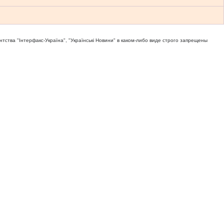
тва "Iнтерфакс-Україна", "Українськi Новини" в каком-либо виде строго запрещены