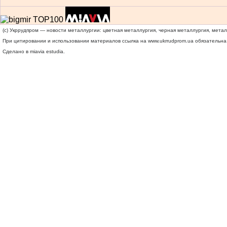
(c) Укррудпром — новости металлургии: цветная металлургия, черная металлургия, мета
При цитировании и использовании материалов ссылка на
www.ukrrudprom.ua
обязательна.
Сделано в miavia estudia.