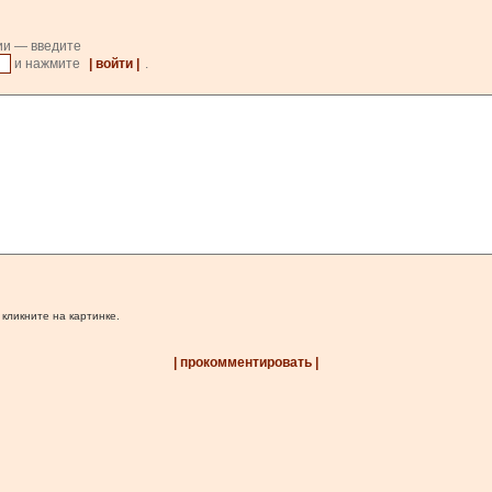
ии — введите
и нажмите
| войти |
.
 кликните на картинке.
| прокомментировать |