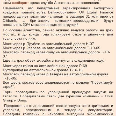
этом
сообщает
пресс-служба Агентства восстановления.
Отмечается, что Департамент гарантирования экспортных
кредитов правительства Великобритании UK Export Finance
предоставляет гарантию на кредит в размере 31 млн евро от
Citibank, а британские компании-производители будут
поставлять 20% металлических конструкций.
По словам Агентства, сейчас активно ведутся работы на трех
мостах, и до конца года планируем открыть движение для
транспорта по ним:
Мост через р. Трубеж на автомобильной дороге Н-07
Мост через р. Жерева на автомобильной дороге Т-10-05
Мостовой переход через сушу на автомобильной дороге Т-10-
07
Еще на трех объектах работы начнутся в следующем году:
Мост через канал на автомобильной дороге Р-69
Путепровод на автомобильной дороге Т-10-19
Мостовой переход через р.Тетерев на автомобильной дороге
Т-10-05.
Все шесть мостов восстанавливаются по модели “Проектируй-
строй”.
Торги проводились по упрощенной процедуре закупки на
Prozorro. Победителями стали две турецкие компании = Onur
Group и Douş.
“Предложения этих компаний соответствуют всем критериям и
условиям, определенным в тендерной документации.
Победили компании с наиболее выгодным экономическим