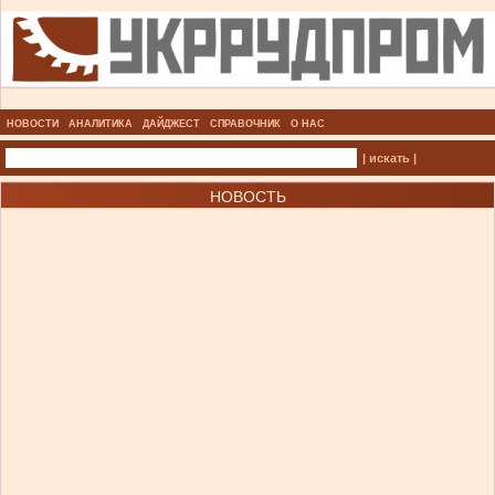
НОВОСТИ
АНАЛИТИКА
ДАЙДЖЕСТ
СПРАВОЧНИК
О НАС
| искать |
НОВОСТЬ