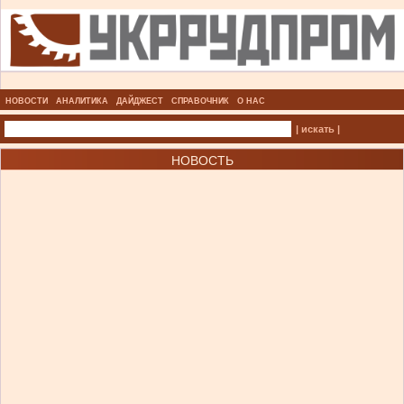
НОВОСТИ
АНАЛИТИКА
ДАЙДЖЕСТ
СПРАВОЧНИК
О НАС
| искать |
НОВОСТЬ