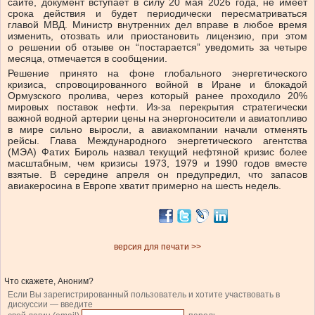
сайте, документ вступает в силу 20 мая 2026 года, не имеет
срока действия и будет периодически пересматриваться
главой МВД. Министр внутренних дел вправе в любое время
изменить, отозвать или приостановить лицензию, при этом
о решении об отзыве он “постарается” уведомить за четыре
месяца, отмечается в сообщении.
Решение принято на фоне глобального энергетического
кризиса, спровоцированного войной в Иране и блокадой
Ормузского пролива, через который ранее проходило 20%
мировых поставок нефти. Из-за перекрытия стратегически
важной водной артерии цены на энергоносители и авиатопливо
в мире сильно выросли, а авиакомпании начали отменять
рейсы. Глава Международного энергетического агентства
(МЭА) Фатих Бироль назвал текущий нефтяной кризис более
масштабным, чем кризисы 1973, 1979 и 1990 годов вместе
взятые. В середине апреля он предупредил, что запасов
авиакеросина в Европе хватит примерно на шесть недель.
версия для печати >>
Что скажете, Аноним?
Если Вы зарегистрированный пользователь и хотите участвовать в
дискуссии — введите