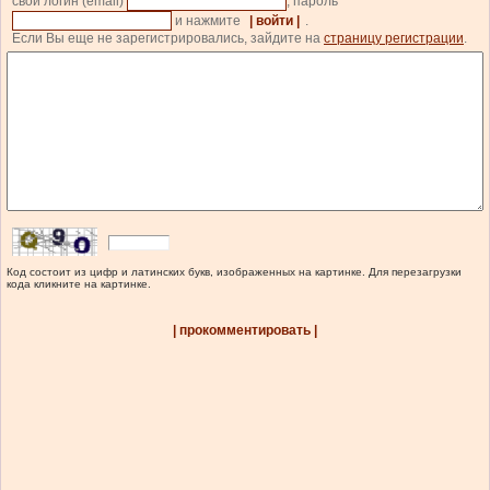
свой логин (email)
, пароль
и нажмите
| войти |
.
Если Вы еще не зарегистрировались, зайдите на
страницу регистрации
.
Код состоит из цифр и латинских букв, изображенных на картинке. Для перезагрузки
кода кликните на картинке.
| прокомментировать |