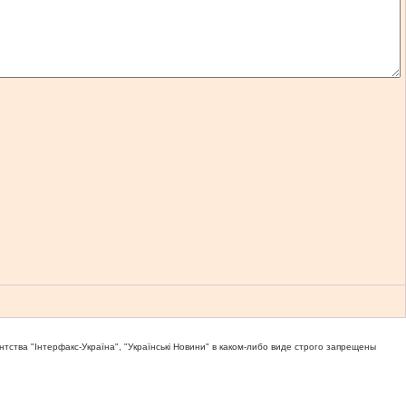
тва "Iнтерфакс-Україна", "Українськi Новини" в каком-либо виде строго запрещены