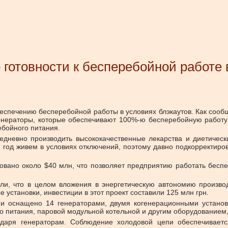
готовности к бесперебойной работе 
беспечению бесперебойной работы в условиях блэкаутов. Как соо
генераторы, которые обеспечивают 100%-ю бесперебойную работу 
бойного питания.
едневно производить высококачественные лекарства и диетически
й год живем в условиях отключений, поэтому давно подкорректиро
ировано около $40 млн, что позволяет предприятию работать бесп
и, что в целом вложения в энергетическую автономию производс
установки, инвестиции в этот проект составили 125 млн грн.
 и оснащено 14 генераторами, двумя когенерационными установ
 питания, паровой модульной котельной и другим оборудованием
одаря генераторам. Соблюдение холодовой цепи обеспечиваетс