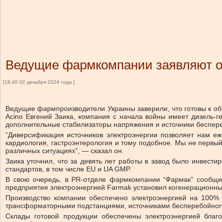
Ведущие фармкомпании заявляют о 
[18:40 02 декабря 2024 года ]
Ведущие фармпроизводители Украины заверили, что готовы к о
Acino Евгений Заика, компания с начала войны имеет дизель-
дополнительные стабилизаторы напряжения и источники беспере
“Диверсификация источников электроэнергии позволяет нам еж
кардиология, гастроэнтерология и тому подобное. Мы не первы
различных ситуациях”, — сказал он.
Заика уточнил, что за девять лет работы в завод было инвест
стандартов, в том числе EU и UA GMP.
В свою очередь, в PR-отделе фармкомпании “Фармак” сообщил
предприятия электроэнергией Farmak установил когенерационные 
Производство компании обеспечено электроэнергией на 100%
трансформаторными подстанциями, источниками бесперебойного
Cклады готовой продукции обеспечены электроэнергией благ