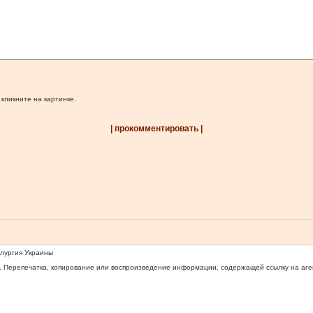
 кликните на картинке.
| прокомментировать |
ллургия Украины
 Перепечатка, копирование или воспроизведение информации, содержащей ссылку на агентс