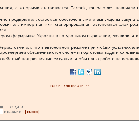
чения, с которыми сталкивается Farmak, конечно же, повлияли 
угие предприятия, остаемся обесточенными и вынуждены закупат
 обычная, импортная или сгенерированная автономная электроэн
нии.
ером фармрынка Украины в натуральном выражении, заявили, что,
Черкас отметил, что в автономном режиме при любых условиях эле
ектроэнергией обеспечиваются системы подготовки воды и котельна
действий под различные ситуации, чтобы наша работа не останавл
версия для печати >>
ии — введите
и нажмите
| войти |
.