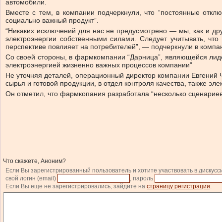
автомобили.
Вместе с тем, в компании подчеркнули, что “постоянные отклю
социально важный продукт”.
“Никаких исключений для нас не предусмотрено — мы, как и др
электроэнергии собственными силами. Следует учитывать, что
перспективе повлияет на потребителей”, — подчеркнули в компа
Со своей стороны, в фармкомпании “Дарница”, являющейся лид
электроэнергией жизненно важных процессов компании”
Не уточняя деталей, операционный директор компании Евгений 
сырья и готовой продукции, в отдел контроля качества, также эл
Он отметил, что фармкопания разработала “несколько сценариев 
Что скажете, Аноним?
Если Вы зарегистрированный пользователь и хотите участвовать в дискусс
свой логин (email)
, пароль
Если Вы еще не зарегистрировались, зайдите на
страницу регистрации
.