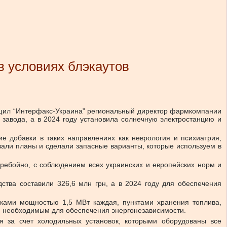
в условиях блэкаутов
бщил “Интерфакс-Украина” региональный директор фармкомпании
завода, а в 2024 году установила солнечную электростанцию и
е добавки в таких направлениях как неврология и психиатрия,
вали планы и сделали запасные варианты, которые используем в
еребойно, с соблюдением всех украинских и европейских норм и
тва составили 326,6 млн грн, а в 2024 году для обеспечения
ками мощностью 1,5 МВт каждая, пунктами хранения топлива,
, необходимым для обеспечения энергонезависимости.
я за счет холодильных установок, которыми оборудованы все