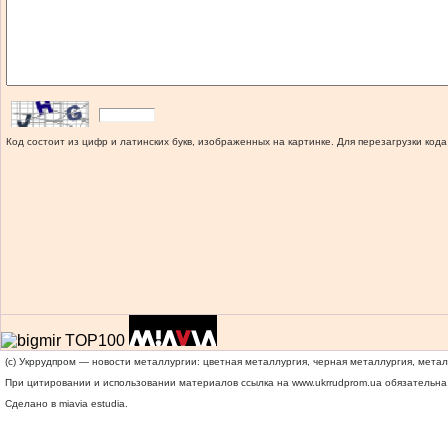
Код состоит из цифр и латинских букв, изображенных на картинке. Для перезагрузки кода
(c) Укррудпром — новости металлургии: цветная металлургия, черная металлургия, мета
При цитировании и использовании материалов ссылка на
www.ukrrudprom.ua
обязательна.
Сделано в miavia estudia.