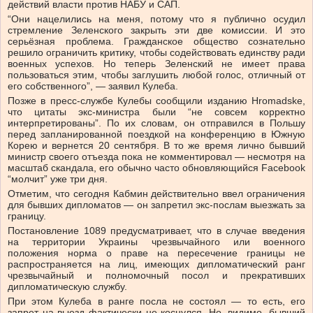
действий власти против НАБУ и САП.
“Они нацелились на меня, потому что я публично осудил
стремление Зеленского закрыть эти две комиссии. И это
серьёзная проблема. Гражданское общество сознательно
решило ограничить критику, чтобы содействовать единству ради
военных успехов. Но теперь Зеленский не имеет права
пользоваться этим, чтобы заглушить любой голос, отличный от
его собственного”, — заявил Кулеба.
Позже в пресс-службе Кулебы сообщили изданию Hromadske,
что цитаты экс-министра были “не совсем корректно
интерпретированы”. По их словам, он отправился в Польшу
перед запланированной поездкой на конференцию в Южную
Корею и вернется 20 сентября. В то же время лично бывший
министр своего отъезда пока не комментировал — несмотря на
масштаб скандала, его обычно часто обновляющийся Facebook
“молчит” уже три дня.
Отметим, что сегодня Кабмин действительно ввел ограничения
для бывших дипломатов — он запретил экс-послам выезжать за
границу.
Постановление 1089 предусматривает, что в случае введения
на территории Украины чрезвычайного или военного
положения норма о праве на пересечение границы не
распространяется на лиц, имеющих дипломатический ранг
чрезвычайный и полномочный посол и прекративших
дипломатическую службу.
При этом Кулеба в ранге посла не состоял — то есть, его
запрет на выезд фактически не коснулся. Но, видимо, бывший