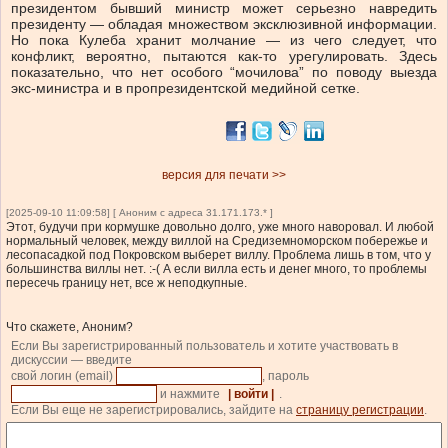
президентом бывший министр может серьезно навредить
президенту — обладая множеством эксклюзивной информации.
Но пока Кулеба хранит молчание — из чего следует, что
конфликт, вероятно, пытаются как-то урегулировать. Здесь
показательно, что нет особого “мочилова” по поводу выезда
экс-министра и в пропрезидентской медийной сетке.
версия для печати >>
[2025-09-10 11:09:58] [ Аноним с адреса 31.171.173.* ]
Этот, будучи при кормушке довольно долго, уже много наворовал. И любой
нормальный человек, между виллой на Средиземноморском побережье и
лесопасадкой под Покровском выберет виллу. Проблема лишь в том, что у
большинства виллы нет. :-( А если вилла есть и денег много, то проблемы
пересечь границу нет, все ж неподкупные.
Что скажете, Аноним?
Если Вы зарегистрированный пользователь и хотите участвовать в
дискуссии — введите
свой логин (email)
, пароль
и нажмите
| войти |
.
Если Вы еще не зарегистрировались, зайдите на
страницу регистрации
.