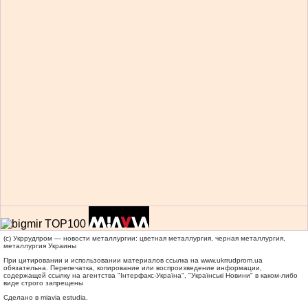
(c) Укррудпром — новости металлургии: цветная металлургия, черная металлургия,
металлургия Украины
При цитировании и использовании материалов ссылка на
www.ukrrudprom.ua
обязательна. Перепечатка, копирование или воспроизведение информации,
содержащей ссылку на агентства "Iнтерфакс-Україна", "Українськi Новини" в каком-либо
виде строго запрещены
Сделано в miavia estudia.