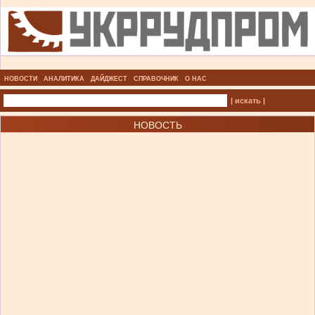
НОВОСТИ
АНАЛИТИКА
ДАЙДЖЕСТ
СПРАВОЧНИК
О НАС
| искать |
НОВОСТЬ