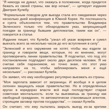
“Я никогда не думал, что окажусь в положении, когда придется
бежать из своей страны, как вор ночью”, — цитирует издание
Дмитрия Кулебу.
“Формальным поводом для выезда стала его ожидаемая через
несколько дней конференция в Южной Корее. Но поспешность
и суета объясняются тем, что правительство Владимира
Зеленского только что обнародовало указ, запрещающий
поездки за границу бывшим дипломатам, таким как он”, —
говорится в статье.
Издание пишет, что Кулеба “узнал об указе вовремя и сумел
выехать всего за несколько часов до его вступления в силу”.
“Зеленский и его окружение не хотят, чтобы мы ездили за
границу и говорили вещи, которые, по их мнению, могут
противоречить линии правительства. Я подсчитал, что под это
постановление подпадает около двух десятков человек. Я не
считаю себя параноиком, но точно знаю, что этот указ
направлен на то, чтобы заблокировать меня и ещё
нескольких”, — рассказал Кулеба.
Он заявил, что ему необходимо регулярно выезжать из страны.
“Моя зарплата зависит от заграницы. И вообще я в целом
склонен защищать наше правительство. Но в определённых
кругах в коридорах власти всё ещё господствует старая
советская ментальность: если ты выезжаешь за границу как
свободный гражданин, то автоматически становишься агентом,
строящим заговор против государства”, — сказал Кулеба.
Он считает, что ему пытались закрыть выезд из-за критики