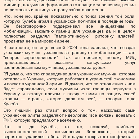
министр, получив информацию о готовящемся решении, решил
не рисковать и покинуть страну заблаговременно.
Что, конечно, крайне показательно с точки зрения той роли,
которую Кулеба играл в украинской политике в последние годы.
Он безоговорочно поддерживал все инициативы по
мобилизации, закрытию границ для украинцев да и в целом
полностью разделял “патриотическую” риторику властей,
продвигая ее на мировой арене.
В частности, он еще весной 2024 года заявлял, что возврат
укранских мужчин, уехавших за границу от мобилизации — это
“вопрос справедливости”. Так он пояснял, почему МИД
приостанавливает оказание консульских услуг
военнообязанным мужчинам, уехавшим за рубеж.
“Я думаю, что это справедливо для украинских мужчин, которые
остались в Украине, которые работают в украинской экономике
и воюют в украинской армии. Я думаю, что по отношению к ним
будет справедливо, если мужчины из-за границы вернутся в
Украину и встанут плечом к плечу с ними на защиту своей
страны — страны, которая дала им все”, — говорил тогда
Кулеба.
Это лишний раз ставит вопрос о том, насколько сами
украинские элиты разделяют идеологию “все должны воевать с
РФ”, которую предлагают населению.
Что же до Кулебы, то это, пожалуй, наиболее
высокопоставленный экс-чиновник Зеленского, который,
вероятно, ударился в бега. И в случае открытого конфликта с