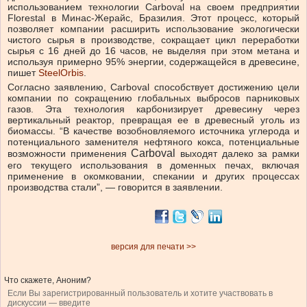
использованием технологии Carboval на своем предприятии
Florestal в Минас-Жерайс, Бразилия. Этот процесс, который
позволяет компании расширить использование экологически
чистого сырья в производстве, сокращает цикл переработки
сырья с 16 дней до 16 часов, не выделяя при этом метана и
используя примерно 95% энергии, содержащейся в древесине,
пишет
SteelOrbis
.
Согласно заявлению, Carboval способствует достижению цели
компании по сокращению глобальных выбросов парниковых
газов. Эта технология карбонизирует древесину через
вертикальный реактор, превращая ее в древесный уголь из
биомассы. “В качестве возобновляемого источника углерода и
потенциального заменителя нефтяного кокса, потенциальные
Carboval
возможности применения
выходят далеко за рамки
его текущего использования в доменных печах, включая
применение в окомковании, спекании и других процессах
производства стали”, — говорится в заявлении.
версия для печати >>
Что скажете, Аноним?
Если Вы зарегистрированный пользователь и хотите участвовать в
дискуссии — введите