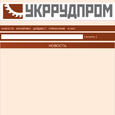
НОВОСТИ
АНАЛИТИКА
ДАЙДЖЕСТ
СПРАВОЧНИК
О НАС
| искать |
НОВОСТЬ