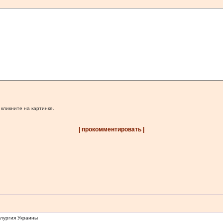
 кликните на картинке.
| прокомментировать |
ллургия Украины