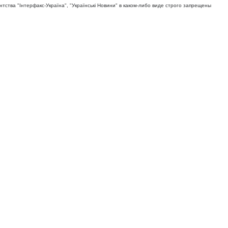
тва "Iнтерфакс-Україна", "Українськi Новини" в каком-либо виде строго запрещены