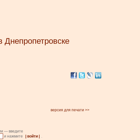
в Днепропетровске
версия для печати >>
ии — введите
и нажмите
| войти |
.