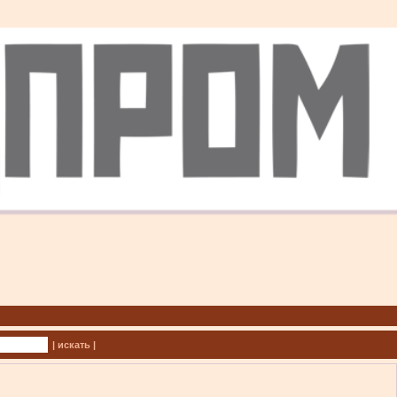
| искать |