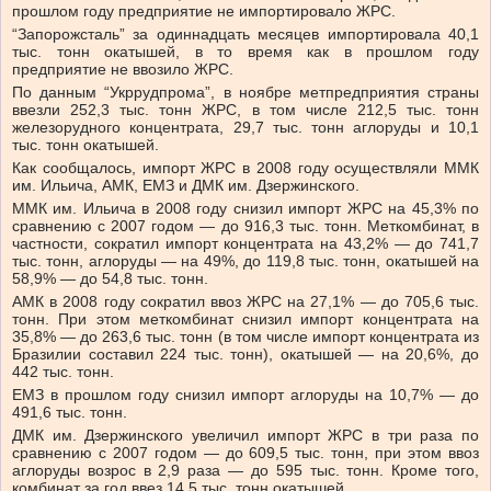
прошлом году предприятие не импортировало ЖРС.
“Запорожсталь” за одиннадцать месяцев импортировала 40,1
тыс. тонн окатышей, в то время как в прошлом году
предприятие не ввозило ЖРС.
По данным “Укррудпрома”, в ноябре метпредприятия страны
ввезли 252,3 тыс. тонн ЖРС, в том числе 212,5 тыс. тонн
железорудного концентрата, 29,7 тыс. тонн аглоруды и 10,1
тыс. тонн окатышей.
Как сообщалось, импорт ЖРС в 2008 году осуществляли ММК
им. Ильича, АМК, ЕМЗ и ДМК им. Дзержинского.
ММК им. Ильича в 2008 году снизил импорт ЖРС на 45,3% по
сравнению с 2007 годом — до 916,3 тыс. тонн. Меткомбинат, в
частности, сократил импорт концентрата на 43,2% — до 741,7
тыс. тонн, аглоруды — на 49%, до 119,8 тыс. тонн, окатышей на
58,9% — до 54,8 тыс. тонн.
АМК в 2008 году сократил ввоз ЖРС на 27,1% — до 705,6 тыс.
тонн. При этом меткомбинат снизил импорт концентрата на
35,8% — до 263,6 тыс. тонн (в том числе импорт концентрата из
Бразилии составил 224 тыс. тонн), окатышей — на 20,6%, до
442 тыс. тонн.
ЕМЗ в прошлом году снизил импорт аглоруды на 10,7% — до
491,6 тыс. тонн.
ДМК им. Дзержинского увеличил импорт ЖРС в три раза по
сравнению с 2007 годом — до 609,5 тыс. тонн, при этом ввоз
аглоруды возрос в 2,9 раза — до 595 тыс. тонн. Кроме того,
комбинат за год ввез 14,5 тыс. тонн окатышей.