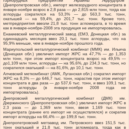
горнорудных предприятий Украины “Укррудпром”
(Днепропетровская обл.), импорт железорудного концентрата в
январе-ноябре возрос в 2,8 раза — до 2,815 млн тонн, тогда как
аглоруды сократился на 53,3% — до 563,3 тыс. тонн,
окатышей — на 59,4%, до 201,7 тыс. тонн. Кроме того,
метпредприятия ввезли 21,8 тыс. тонн агломерата, в то время
как в январе-ноябре-2008 эта продукция не импортировалась.
Енакиевский металлургический завод (ЕМЗ, Донецкая обл.) за
одиннадцать месяцев ввез 20,1 тыс. тонн аглоруды, что на
95,9% меньше, чем в январе-ноябре прошлого года.
Мариупольский металлургический комбинат (ММК) им. Ильича
(Донецкая обл.) увеличил импорт ЖРС на 47,7% — до 1,353
млн тонн, при этом импорт концентрата возрос на 49,5% —
до1,109 млн тонн, аглоруды — на 95,6%, до 234,3 тыс. тонн, но
сократился окатышей — на 81,6%, до 10,1 тыс. тонн.
Алчевский меткомбинат (АМК, Луганская обл.) сократил импорт
ЖРС на 8,3% — до 646,7 тыс. тонн, нарастив при этом импорт
концентрата в два раза — до 537,6 тыс. тонн, и ввез 109,1 тыс.
тонн аглоруды (в январе-ноябре 2008 года не
импортировалась).
Днепровский металлургический комбинат (ДМК) им.
Дзержинского (Днепропетровская обл.) увеличил импорт ЖРС в
2,3 раза — до 1,369 млн тонн, ввезя 1,169 тыс. тонн
концентрата (ранее его импорт не осуществлялся) и сократив
импорт аглоруды на 66,4% — до 199,8 тыс. тонн.
Днепропетровский метзавод им. Петровского ввез 151,5 тыс.
тонн окатышей и 21,8 тыс. тонн агломерата, тогда как в