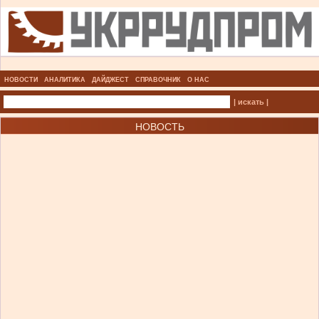
НОВОСТИ
АНАЛИТИКА
ДАЙДЖЕСТ
СПРАВОЧНИК
О НАС
| искать |
НОВОСТЬ