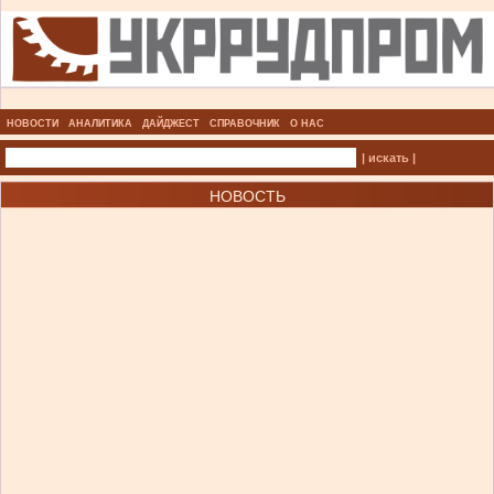
НОВОСТИ
АНАЛИТИКА
ДАЙДЖЕСТ
СПРАВОЧНИК
О НАС
| искать |
НОВОСТЬ