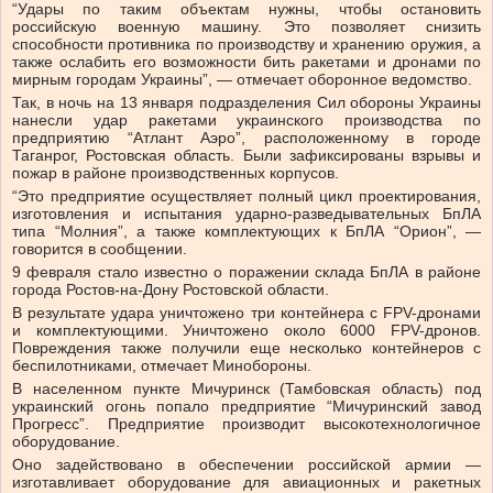
“Удары по таким объектам нужны, чтобы остановить
российскую военную машину. Это позволяет снизить
способности противника по производству и хранению оружия, а
также ослабить его возможности бить ракетами и дронами по
мирным городам Украины”, — отмечает оборонное ведомство.
Так, в ночь на 13 января подразделения Сил обороны Украины
нанесли удар ракетами украинского производства по
предприятию “Атлант Аэро”, расположенному в городе
Таганрог, Ростовская область. Были зафиксированы взрывы и
пожар в районе производственных корпусов.
“Это предприятие осуществляет полный цикл проектирования,
изготовления и испытания ударно-разведывательных БпЛА
типа “Молния”, а также комплектующих к БпЛА “Орион”, —
говорится в сообщении.
9 февраля стало известно о поражении склада БпЛА в районе
города Ростов-на-Дону Ростовской области.
В результате удара уничтожено три контейнера с FPV-дронами
и комплектующими. Уничтожено около 6000 FPV-дронов.
Повреждения также получили еще несколько контейнеров с
беспилотниками, отмечает Минобороны.
В населенном пункте Мичуринск (Тамбовская область) под
украинский огонь попало предприятие “Мичуринский завод
Прогресс”. Предприятие производит высокотехнологичное
оборудование.
Оно задействовано в обеспечении российской армии —
изготавливает оборудование для авиационных и ракетных