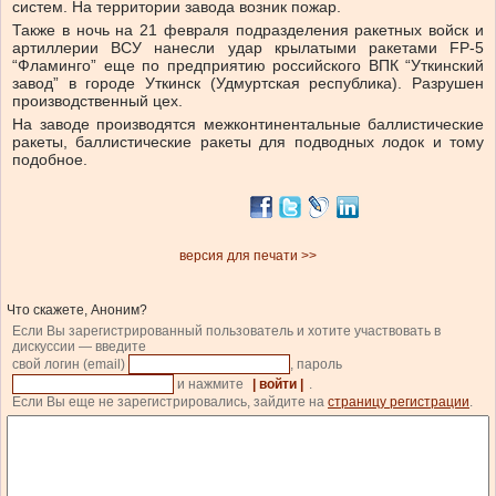
систем. На территории завода возник пожар.
Также в ночь на 21 февраля подразделения ракетных войск и
артиллерии ВСУ нанесли удар крылатыми ракетами FP-5
“Фламинго” еще по предприятию российского ВПК “Уткинский
завод” в городе Уткинск (Удмуртская республика). Разрушен
производственный цех.
На заводе производятся межконтинентальные баллистические
ракеты, баллистические ракеты для подводных лодок и тому
подобное.
версия для печати >>
Что скажете, Аноним?
Если Вы зарегистрированный пользователь и хотите участвовать в
дискуссии — введите
свой логин (email)
, пароль
и нажмите
| войти |
.
Если Вы еще не зарегистрировались, зайдите на
страницу регистрации
.