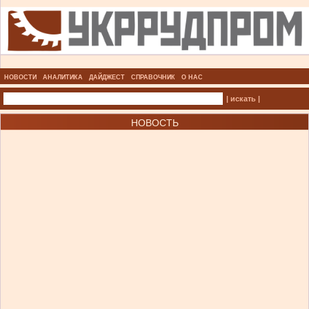
НОВОСТИ
АНАЛИТИКА
ДАЙДЖЕСТ
СПРАВОЧНИК
О НАС
| искать |
НОВОСТЬ