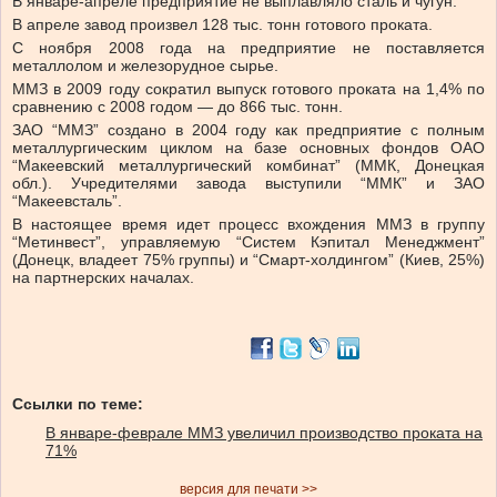
В январе-апреле предприятие не выплавляло сталь и чугун.
В апреле завод произвел 128 тыс. тонн готового проката.
С ноября 2008 года на предприятие не поставляется
металлолом и железорудное сырье.
ММЗ в 2009 году сократил выпуск готового проката на 1,4% по
сравнению с 2008 годом — до 866 тыс. тонн.
ЗАО “ММЗ” создано в 2004 году как предприятие с полным
металлургическим циклом на базе основных фондов ОАО
“Макеевский металлургический комбинат” (ММК, Донецкая
обл.). Учредителями завода выступили “ММК” и ЗАО
“Макеевсталь”.
В настоящее время идет процесс вхождения ММЗ в группу
“Метинвест”, управляемую “Систем Кэпитал Менеджмент”
(Донецк, владеет 75% группы) и “Смарт-холдингом” (Киев, 25%)
на партнерских началах.
Ссылки по теме:
В январе-феврале ММЗ увеличил производство проката на
71%
версия для печати >>