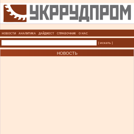
НОВОСТИ
АНАЛИТИКА
ДАЙДЖЕСТ
СПРАВОЧНИК
О НАС
| искать |
НОВОСТЬ