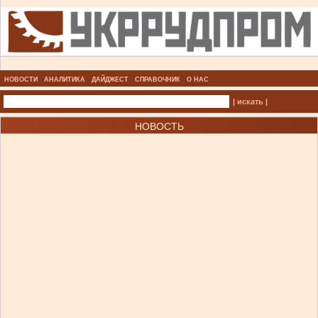
НОВОСТИ
АНАЛИТИКА
ДАЙДЖЕСТ
СПРАВОЧНИК
О НАС
| искать |
НОВОСТЬ