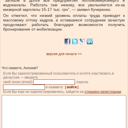
“Загнали в долги все предприятия теплокоммунэнерго и
водоканалы. Работать там некому, все увольняются из-за
мизерной зарплаты 15-17 тыс. грн”, — заявил Кучеренко.
Он отметил, что низкий уровень оплаты труда приводит к
массовому оттоку кадров, а оставшиеся сотрудники зачастую
продолжают работать благодаря возможности получить
бронирование от мобилизации.
версия для печати >>
Что скажете, Аноним?
Если Вы зарегистрированный пользователь и хотите участвовать в
дискуссии — введите
свой логин (email)
, пароль
и нажмите
| войти |
.
Если Вы еще не зарегистрировались, зайдите на
страницу регистрации
.