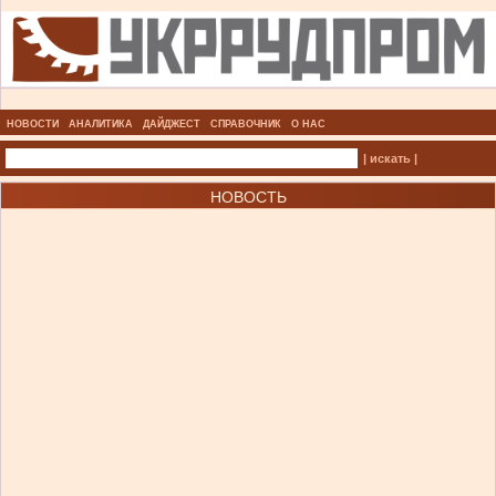
НОВОСТИ
АНАЛИТИКА
ДАЙДЖЕСТ
СПРАВОЧНИК
О НАС
| искать |
НОВОСТЬ