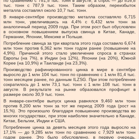
по сравнению с 781,5 тыс. тонн в августе, а спрос — до 816,8
тыс. тонн с 787,9 тыс. тонн. Таким образом, переизбыток
металла составлял около 10,7 тыс. тонн.
В январе-сентябре производство металла составляло 6,715
млн тонн, увеличившись на 4,4% с 6,432 млн тонн за
аналогичный период 2009 года. При этом рост был обусловлен
в основном повышением выпуска свинца в Китае, Канаде,
Германии, Японии, Мексике и Польше.
Потребление свинца за три квартала этого года составило 6,674
млн тонн против 6,362 млн тонн годом ранее (повышение на
4,9%). Причиной этого стало увеличение спроса в странах
Европы (на 7%), в Индии (на 12%), Японии (на 20%), Южной
Корее (на 10,9%) и Таиланде (на 23,3%).
Производство рафинированного цинка в мире в сентябре
выросло до 1 млн 104 тыс. тонн по сравнению с 1 млн 81,4 тыс.
тонн месяцем ранее, по данным ILZSG. При этом потребление
сократилось до 1 млн 73,1 тыс. тонн с 1 млн 108 тыс. тонн в
августе. В результате на рынке образовался профицит в
размере около 30,9 тыс. тонн.
В январе-сентябре выпуск цинка равнялся 9,460 млн тонн
против 8,200 млн тонн за тот же период 2009 года (рост на
15,%). Это произошло благодаря повышению производства во
многих государствах, при этом наиболее значительно в Канаде,
Китае, Бельгии, Индии и США.
Потребление цинка за девять месяцев этого года выросло на
17,1% — до 9,285 млн тонн по сравнению с 7,929 млн тонн
годом ранее. Это было обусловлено, в первую очередь,