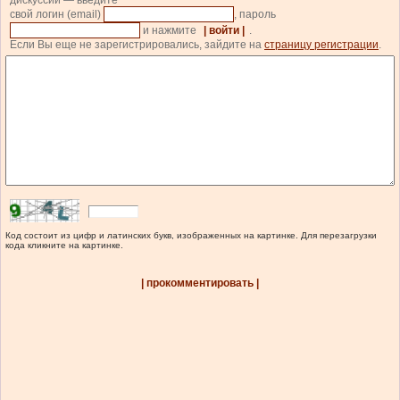
дискуссии — введите
свой логин (email)
, пароль
и нажмите
| войти |
.
Если Вы еще не зарегистрировались, зайдите на
страницу регистрации
.
Код состоит из цифр и латинских букв, изображенных на картинке. Для перезагрузки
кода кликните на картинке.
| прокомментировать |