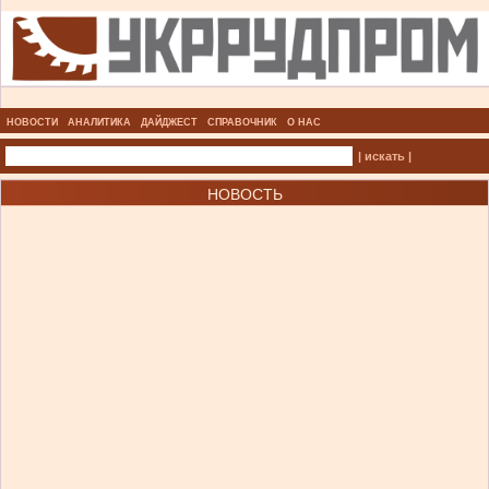
НОВОСТИ
АНАЛИТИКА
ДАЙДЖЕСТ
СПРАВОЧНИК
О НАС
| искать |
НОВОСТЬ