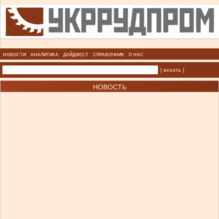
НОВОСТИ
АНАЛИТИКА
ДАЙДЖЕСТ
СПРАВОЧНИК
О НАС
| искать |
НОВОСТЬ