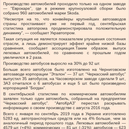
Производство автомобилей проходило только на одном заводе
— “Еврокаре”, где в режиме крупноузловой сборки было
собрано 960 автомобилей марки Skoda.
“Несмотря на то, что конвейеры крупнейших автозаводов
страны простаивают уже не первый год, сентябрьская
статистика автопрома продемонстрировала положительную
динамику”, — сообщает Укравтопром.
Такая ситуация не является показателем улучшения состояния
отрасли, а лишь демонстрирует эффект крайне низкой базы
сравнения, сообщает ассоциация.Таким образом. выпуск
легковых автомобилей, по сравнению с прошлым годом
увеличился в 2 раза.
Производство автобусов выросло на 30% до 92 шт.
Больше всего автобусов было изготовлено на Черниговском
автозаводе корпорации “Эталон” — 37 шт. “Черкасский автобус”
выпустил 35 автобусов, на Часовоярском заводе сделали 9 шт.,
ЗАЗ отчитался о 6 автобусах и еще 5 шт. было произведено
корпорацией “Богдан”.
В сентябрьской статистике по коммерческим автомобилям
заявлен только один автомобиль, собранный на предприятии
“Черкасский автобус”. “АвтоКрАЗ” перестал раскрывать
информацию о своем производстве с августа 2016 года.
Всего с января по сентябрь 2019 года в Украине изготовлено
5283 ед. автотранспортных средств или на 4% больше, чем за
аналогичный период прошлого года. Легковых автомобилей —
4579 шт. (+4%); коммерческих — 81 шт. (-31%); автобусов — 623