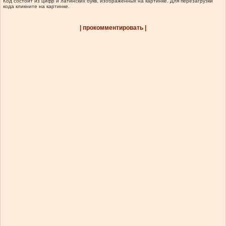
Код состоит из цифр и латинских букв, изображенных на картинке. Для перезагрузки
кода кликните на картинке.
| прокомментировать |