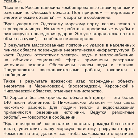
Украины.
“Всю ночь Россия наносила комбинированные атаки дронами и
ракетами по Одесской области. Под прицелом — портовые и
энергетические объекты”, — говорится в сообщении.
“Враг ударил по Одесскому морскому порту, возник пожар в
зернохранилищах. На месте работают профильные службы и
ликвидируют последствия ударов. Это уже вторая атака на этот
объект за сутки”, — сообщает министерство.
В результате массированных повторных ударов в населенных
пунктах области повреждена энергетическая инфраструктура. В
части Одессы отсутствуют электро-, водо- и теплоснабжение,
на объектах социальной сферы применены резервные
источники питания. Обеспечены запасы воды и топлива.
Продолжаются восстановительные работы, говорится в
сообщении.
Также в результате вражеских атак повреждены объекты
энергетики в Черниговской, Кировоградской, Херсонской и
Николаевской областях, отмечает министерство.
“В Херсоне без электричества областной центр — это более
140 тысяч абонентов. В Николаевской области — без света
несколько районов. Для подачи тепло- и водоснабжения
применяются резервные источники. Ведутся ремонтные
работы”, — говорится в сообщении.
“Враг в очередной раз пытается оставить громады без света и
тепла, уничтожить нашу морскую логистику, разрушая порты.
Несмотря на это, делаем все, чтобы максимально оперативно