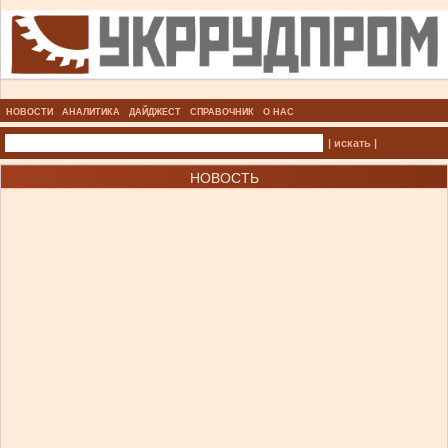
НОВОСТИ
АНАЛИТИКА
ДАЙДЖЕСТ
СПРАВОЧНИК
О НАС
| искать |
НОВОСТЬ