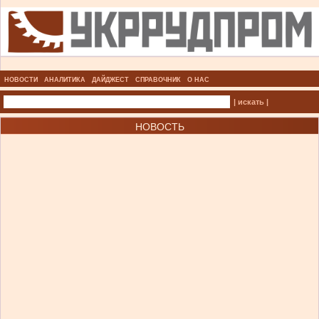
НОВОСТИ
АНАЛИТИКА
ДАЙДЖЕСТ
СПРАВОЧНИК
О НАС
| искать |
НОВОСТЬ