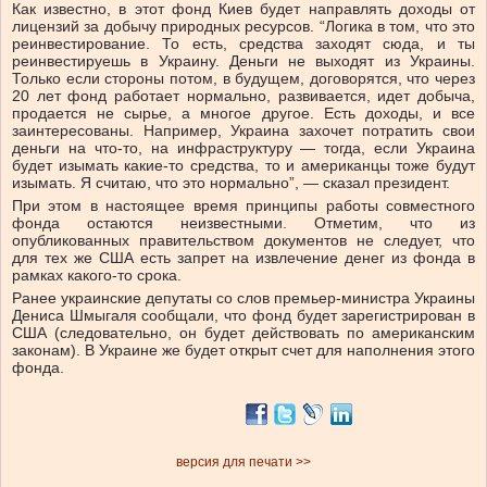
Как известно, в этот фонд Киев будет направлять доходы от
лицензий за добычу природных ресурсов. “Логика в том, что это
реинвестирование. То есть, средства заходят сюда, и ты
реинвестируешь в Украину. Деньги не выходят из Украины.
Только если стороны потом, в будущем, договорятся, что через
20 лет фонд работает нормально, развивается, идет добыча,
продается не сырье, а многое другое. Есть доходы, и все
заинтересованы. Например, Украина захочет потратить свои
деньги на что-то, на инфраструктуру — тогда, если Украина
будет изымать какие-то средства, то и американцы тоже будут
изымать. Я считаю, что это нормально”, — сказал президент.
При этом в настоящее время принципы работы совместного
фонда остаются неизвестными. Отметим, что из
опубликованных правительством документов не следует, что
для тех же США есть запрет на извлечение денег из фонда в
рамках какого-то срока.
Ранее украинские депутаты со слов премьер-министра Украины
Дениса Шмыгаля сообщали, что фонд будет зарегистрирован в
США (следовательно, он будет действовать по американским
законам). В Украине же будет открыт счет для наполнения этого
фонда.
версия для печати >>