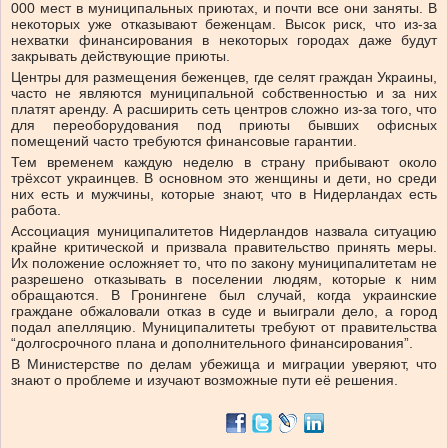
000 мест в муниципальных приютах, и почти все они заняты. В
некоторых уже отказывают беженцам. Высок риск, что из-за
нехватки финансирования в некоторых городах даже будут
закрывать действующие приюты.
Центры для размещения беженцев, где селят граждан Украины,
часто не являются муниципальной собственностью и за них
платят аренду. А расширить сеть центров сложно из-за того, что
для переоборудования под приюты бывших офисных
помещений часто требуются финансовые гарантии.
Тем временем каждую неделю в страну прибывают около
трёхсот украинцев. В основном это женщины и дети, но среди
них есть и мужчины, которые знают, что в Нидерландах есть
работа.
Ассоциация муниципалитетов Нидерландов назвала ситуацию
крайне критической и призвала правительство принять меры.
Их положение осложняет то, что по закону муниципалитетам не
разрешено отказывать в поселении людям, которые к ним
обращаются. В Гронингене был случай, когда украинские
граждане обжаловали отказ в суде и выиграли дело, а город
подал апелляцию. Муниципалитеты требуют от правительства
“долгосрочного плана и дополнительного финансирования”.
В Министерстве по делам убежища и миграции уверяют, что
знают о проблеме и изучают возможные пути её решения.