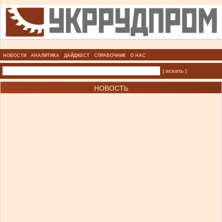
НОВОСТИ
АНАЛИТИКА
ДАЙДЖЕСТ
СПРАВОЧНИК
О НАС
| искать |
НОВОСТЬ