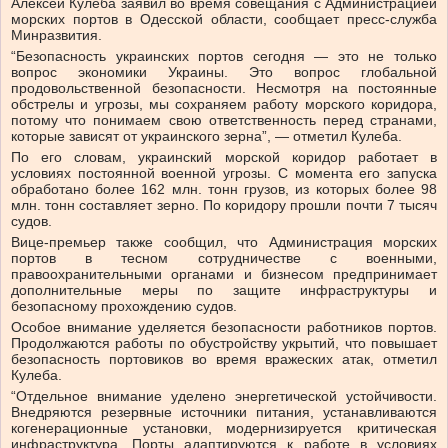
Алексей Кулеба заявил во время совещания с Администрацией
морских портов в Одесской области, сообщает пресс-служба
Минразвития.
“Безопасность украинских портов сегодня — это не только
вопрос экономики Украины. Это вопрос глобальной
продовольственной безопасности. Несмотря на постоянные
обстрелы и угрозы, мы сохраняем работу морского коридора,
потому что понимаем свою ответственность перед странами,
которые зависят от украинского зерна”, — отметил Кулеба.
По его словам, украинский морской коридор работает в
условиях постоянной военной угрозы. С момента его запуска
обработано более 162 млн. тонн грузов, из которых более 98
млн. тонн составляет зерно. По коридору прошли почти 7 тысяч
судов.
Вице-премьер также сообщил, что Администрация морских
портов в тесном сотрудничестве с военными,
правоохранительными органами и бизнесом предпринимает
дополнительные меры по защите инфраструктуры и
безопасному прохождению судов.
Особое внимание уделяется безопасности работников портов.
Продолжаются работы по обустройству укрытий, что повышает
безопасность портовиков во время вражеских атак, отметил
Кулеба.
“Отдельное внимание уделено энергетической устойчивости.
Внедряются резервные источники питания, устанавливаются
когенерационные установки, модернизируется критическая
инфраструктура. Порты адаптируются к работе в условиях