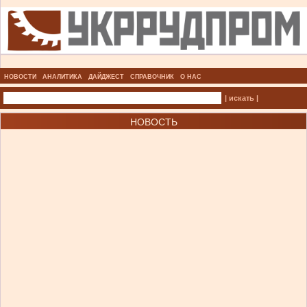
НОВОСТИ
АНАЛИТИКА
ДАЙДЖЕСТ
СПРАВОЧНИК
О НАС
| искать |
НОВОСТЬ