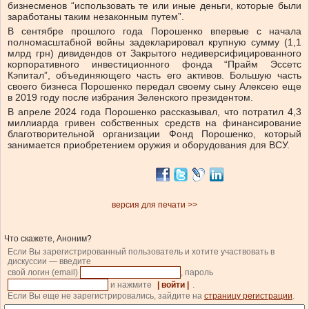
бизнесменов “использовать те или иные деньги, которые были
заработаны таким незаконным путем”.
В сентябре прошлого года Порошенко впервые с начала
полномасштабной войны задекларировал крупную сумму (1,1
млрд грн) дивидендов от Закрытого недиверсифицированного
корпоративного инвестиционного фонда “Прайм Эссетс
Кэпитал”, объединяющего часть его активов. Большую часть
своего бизнеса Порошенко передал своему сыну Алексею еще
в 2019 году после избрания Зеленского президентом.
В апреле 2024 года Порошенко рассказывал, что потратил 4,3
миллиарда гривен собственных средств на финансирование
благотворительной организации Фонд Порошенко, который
занимается приобретением оружия и оборудования для ВСУ.
версия для печати >>
Что скажете, Аноним?
Если Вы зарегистрированный пользователь и хотите участвовать в
дискуссии — введите
свой логин (email)
, пароль
и нажмите
| войти |
.
Если Вы еще не зарегистрировались, зайдите на
страницу регистрации
.