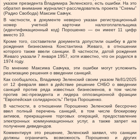
указом президента Владимира Зеленского, есть ошибки. На это
обратил внимание журналист-расследователь проекта “Схемы”
(Радио Свобода) Максим Савчук.
В частности, в документе неверно указан регистрационный
номер учетной карточки налогоплательщика
(идентификационный код) Порошенко — он имеет 11 цифр
вместо 10.
Кроме того, составители документа допустили ошибку в дате
рождения бизнесмена Константина Жеваго, в отношении
которого также ввели санкции. В частности, датой рождения
Жеваго указали 7 января 1957, хотя известно, что он родился в
1974 году.
По мнению Максима Савчука, эти ошибки могут усложнить
реализацию решения о введении санкций.
Как сообщалось, Владимир Зеленский своим указом №81/2025
от 12 февраля ввел в действие решение СНБО о введении
санкций против ряда известных бизнесменов, в том числе
против экс-президента и лидера оппозиционной фракции
“Европейская солидарность” Петра Порошенко.
В частности, в отношении Порошенко Зеленский бессрочно
ввел полный перечень санкций, в том числе блокировку
активов, прекращение торговых операций, предоставление
электронных коммуникационных услуг, а также запрет на
получение дивидендов.
Комментируя это решение, Зеленский заявил, что санкции
должны ограничить возможность Порошенко и других