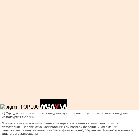
(c) Укррудпром — новости металлургии: цветная металлургия, черная металлургия,
металлургия Украины
При цитировании и использовании материалов ссылка на
www.ukrrudprom.ua
обязательна. Перепечатка, копирование или воспроизведение информации,
содержащей ссылку на агентства "Iнтерфакс-Україна", "Українськi Новини" в каком-либо
виде строго запрещены