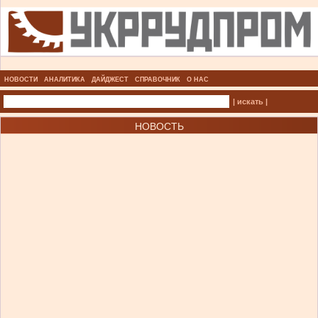
НОВОСТИ
АНАЛИТИКА
ДАЙДЖЕСТ
СПРАВОЧНИК
О НАС
| искать |
НОВОСТЬ