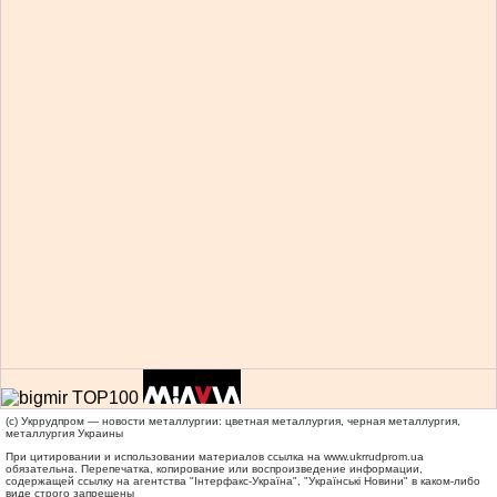
(c) Укррудпром — новости металлургии: цветная металлургия, черная металлургия,
металлургия Украины
При цитировании и использовании материалов ссылка на
www.ukrrudprom.ua
обязательна. Перепечатка, копирование или воспроизведение информации,
содержащей ссылку на агентства "Iнтерфакс-Україна", "Українськi Новини" в каком-либо
виде строго запрещены