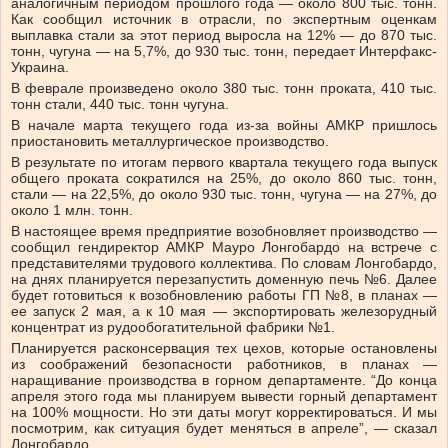
аналогичным периодом прошлого года — около 800 тыс. тонн.
Как сообщил источник в отрасли, по экспертным оценкам
выплавка стали за этот период выросла на 12% — до 870 тыс.
тонн, чугуна — на 5,7%, до 930 тыс. тонн, передает Интерфакс-
Украина.
В феврале произведено около 380 тыс. тонн проката, 410 тыс.
тонн стали, 440 тыс. тонн чугуна.
В начале марта текущего года из-за войны АМКР пришлось
приостановить металлургическое производство.
В результате по итогам первого квартала текущего года выпуск
общего проката сократился на 25%, до около 860 тыс. тонн,
стали — на 22,5%, до около 930 тыс. тонн, чугуна — на 27%, до
около 1 млн. тонн.
В настоящее время предприятие возобновляет производство —
сообщил гендиректор АМКР Мауро Лонгобардо на встрече с
представителями трудового коллектива. По словам Лонгобардо,
на днях планируется перезапустить доменную печь №6. Далее
будет готовиться к возобновлению работы ГП №8, в планах —
ее запуск 2 мая, а к 10 мая — экспортировать железорудный
концентрат из рудообогатительной фабрики №1.
Планируется расконсервация тех цехов, которые остановлены
из соображений безопасности работников, в планах —
наращивание производства в горном департаменте. “До конца
апреля этого года мы планируем вывести горный департамент
на 100% мощности. Но эти даты могут корректироваться. И мы
посмотрим, как ситуация будет меняться в апреле”, — сказал
Лонгобардо.