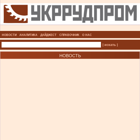
НОВОСТИ
АНАЛИТИКА
ДАЙДЖЕСТ
СПРАВОЧНИК
О НАС
| искать |
НОВОСТЬ