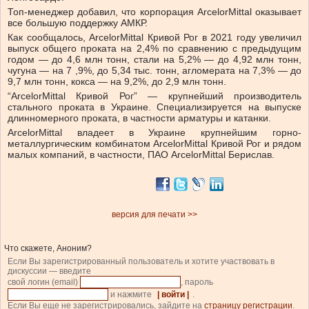
Топ-менеджер добавил, что корпорация ArcelorMittal оказывает
все большую поддержку АМКР.
Как сообщалось, ArcelorMittal Кривой Рог в 2021 году увеличил
выпуск общего проката на 2,4% по сравнению с предыдущим
годом — до 4,6 млн тонн, стали на 5,2% — до 4,92 млн тонн,
чугуна — на 7 ,9%, до 5,34 тыс. тонн, агломерата на 7,3% — до
9,7 млн ​​тонн, кокса — на 9,2%, до 2,9 млн тонн.
“ArcelorMittal Кривой Рог” — крупнейший производитель
стального проката в Украине. Специализируется на выпуске
длинномерного проката, в частности арматуры и катанки.
ArcelorMittal владеет в Украине крупнейшим горно-
металлургическим комбинатом ArcelorMittal Кривой Рог и рядом
малых компаний, в частности, ПАО ArcelorMittal Берислав.
версия для печати >>
Что скажете, Аноним?
Если Вы зарегистрированный пользователь и хотите участвовать в
дискуссии — введите
свой логин (email)
, пароль
и нажмите
| войти |
.
Если Вы еще не зарегистрировались, зайдите на
страницу регистрации
.