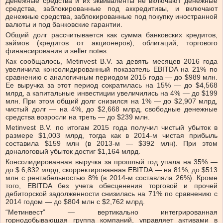
Денежные средства и их эквиваленты не включают денежные
средства, заблокированные под аккредитивы, и включают
денежные средства, заблокированные под покупку иностранной
валюты и под банковские гарантии.
Общий долг рассчитывается как сумма банковских кредитов,
займов (кредитов от акционеров), облигаций, торгового
финансирования и seller notes.
Как сообщалось, Metinvest B.V. за девять месяцев 2016 года
увеличила консолидированный показатель EBITDA на 21% по
сравнению с аналогичным периодом 2015 года — до $989 млн.
Ее выручка за этот период сократилась на 15% — до $4,568
млрд, а капитальные инвестиции увеличились на 4% — до $199
млн. При этом общий долг снизился на 1% — до $2,907 млрд,
чистый долг — на 4%, до $2,668 млрд, свободные денежные
средства возросли на треть — до $239 млн.
Metinvest B.V. по итогам 2015 года получил чистый убыток в
размере $1,003 млрд, тогда как в 2014-м чистая прибыль
составила $159 млн (в 2013-м — $392 млн). При этом
доналоговый убыток достиг $1,164 млрд.
Консолидированная выручка за прошлый год упала на 35% —
до $ 6,832 млрд, скорректированная EBITDA — на 81%, до $513
млн с рентабельностью 8% (в 2014-м составляла 26%). Кроме
того, EBITDA без учета обесценения торговой и прочей
дебиторской задолженности снизилась на 71% по сравнению с
2014 годом — до $804 млн с $2,762 млрд.
“Метинвест” — вертикально интегрированная
горнодобывающая группа компаний, управляет активами в