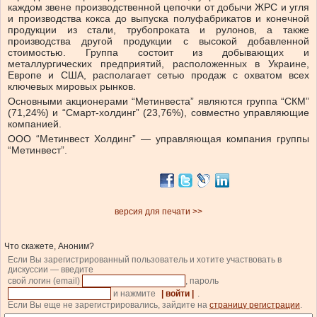
каждом звене производственной цепочки от добычи ЖРС и угля
и производства кокса до выпуска полуфабрикатов и конечной
продукции из стали, трубопроката и рулонов, а также
производства другой продукции с высокой добавленной
стоимостью. Группа состоит из добывающих и
металлургических предприятий, расположенных в Украине,
Европе и США, располагает сетью продаж с охватом всех
ключевых мировых рынков.
Основными акционерами “Метинвеста” являются группа “СКМ”
(71,24%) и “Смарт-холдинг” (23,76%), совместно управляющие
компанией.
ООО “Метинвест Холдинг” — управляющая компания группы
“Метинвест”.
версия для печати >>
Что скажете, Аноним?
Если Вы зарегистрированный пользователь и хотите участвовать в
дискуссии — введите
свой логин (email)
, пароль
и нажмите
| войти |
.
Если Вы еще не зарегистрировались, зайдите на
страницу регистрации
.