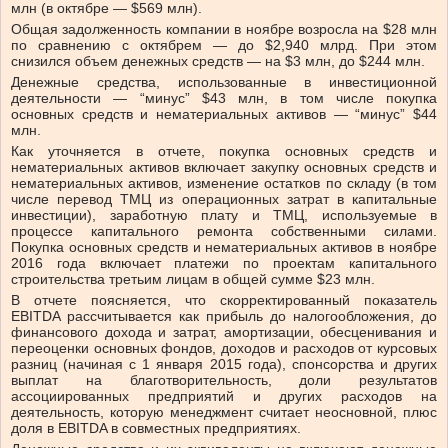
млн (в октябре — $569 млн).
Общая задолженность компании в ноябре возросла на $28 млн
по сравнению с октябрем — до $2,940 млрд. При этом
снизился объем денежных средств — на $3 млн, до $244 млн.
Денежные средства, использованные в инвестиционной
деятельности — “минус” $43 млн, в том числе покупка
основных средств и нематериальных активов — “минус” $44
млн.
Как уточняется в отчете, покупка основных средств и
нематериальных активов включает закупку основных средств и
нематериальных активов, изменение остатков по складу (в том
числе перевод ТМЦ из операционных затрат в капитальные
инвестиции), заработную плату и ТМЦ, используемые в
процессе капитального ремонта собственными силами.
Покупка основных средств и нематериальных активов в ноябре
2016 года включает платежи по проектам капитального
строительства третьим лицам в общей сумме $23 млн.
В отчете поясняется, что скорректированный показатель
EBITDA рассчитывается как прибыль до налогообложения, до
финансового дохода и затрат, амортизации, обесценивания и
переоценки основных фондов, доходов и расходов от курсовых
разниц (начиная с 1 января 2015 года), спонсорства и других
выплат на благотворительность, доли результатов
ассоциированных предприятий и других расходов на
деятельность, которую менеджмент считает неосновной, плюс
доля в EBITDA в совместных предприятиях.