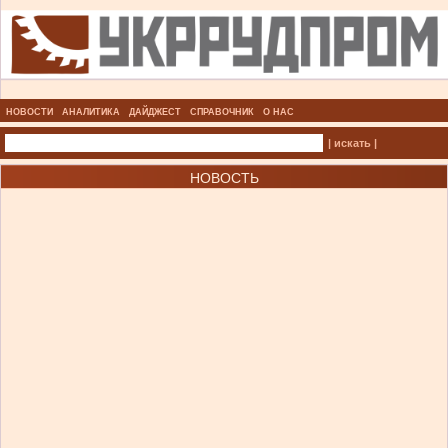
НОВОСТИ
АНАЛИТИКА
ДАЙДЖЕСТ
СПРАВОЧНИК
О НАС
| искать |
НОВОСТЬ