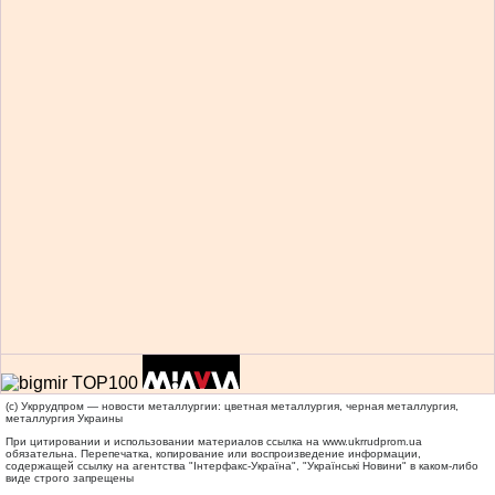
(c) Укррудпром — новости металлургии: цветная металлургия, черная металлургия,
металлургия Украины
При цитировании и использовании материалов ссылка на
www.ukrrudprom.ua
обязательна. Перепечатка, копирование или воспроизведение информации,
содержащей ссылку на агентства "Iнтерфакс-Україна", "Українськi Новини" в каком-либо
виде строго запрещены