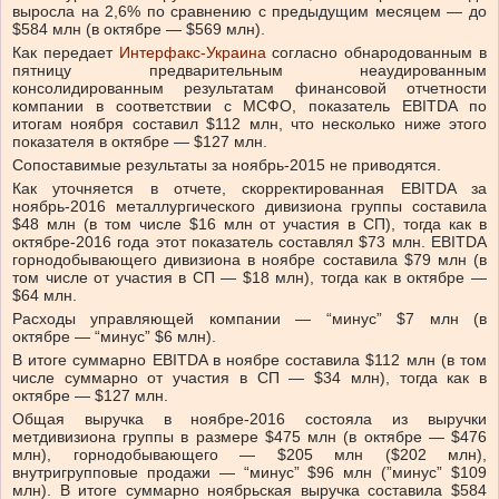
выросла на 2,6% по сравнению с предыдущим месяцем — до
$584 млн (в октябре — $569 млн).
Как передает
Интерфакс-Украина
согласно обнародованным в
пятницу предварительным неаудированным
консолидированным результатам финансовой отчетности
компании в соответствии с МСФО, показатель EBITDA по
итогам ноября составил $112 млн, что несколько ниже этого
показателя в октябре — $127 млн.
Сопоставимые результаты за ноябрь-2015 не приводятся.
Как уточняется в отчете, скорректированная EBITDA за
ноябрь-2016 металлургического дивизиона группы составила
$48 млн (в том числе $16 млн от участия в СП), тогда как в
октябре-2016 года этот показатель составлял $73 млн. EBITDA
горнодобывающего дивизиона в ноябре составила $79 млн (в
том числе от участия в СП — $18 млн), тогда как в октябре —
$64 млн.
Расходы управляющей компании — “минус” $7 млн (в
октябре — “минус” $6 млн).
В итоге суммарно EBITDA в ноябре составила $112 млн (в том
числе суммарно от участия в СП — $34 млн), тогда как в
октябре — $127 млн.
Общая выручка в ноябре-2016 состояла из выручки
метдивизиона группы в размере $475 млн (в октябре — $476
млн), горнодобывающего — $205 млн ($202 млн),
внутригрупповые продажи — “минус” $96 млн (”минус” $109
млн). В итоге суммарно ноябрьская выручка составила $584