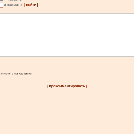
ии — введите
и нажмите
| войти |
.
 кликните на картинке.
| прокомментировать |