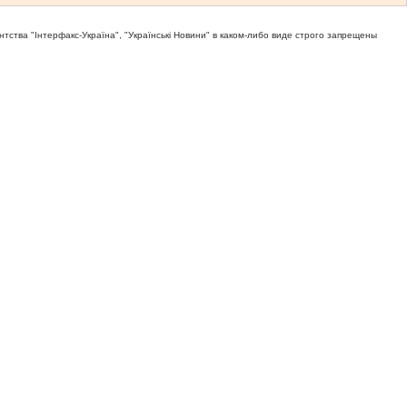
тва "Iнтерфакс-Україна", "Українськi Новини" в каком-либо виде строго запрещены