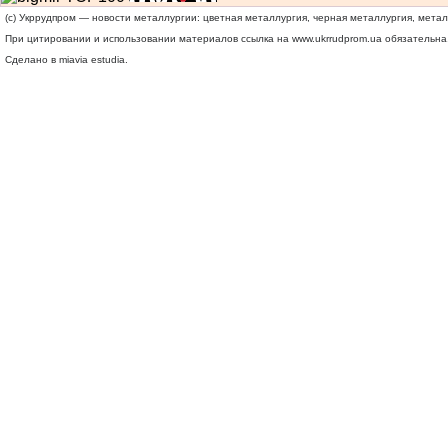
(c) Укррудпром — новости металлургии: цветная металлургия, черная металлургия, мета
При цитировании и использовании материалов ссылка на
www.ukrrudprom.ua
обязательна.
Сделано в miavia estudia.