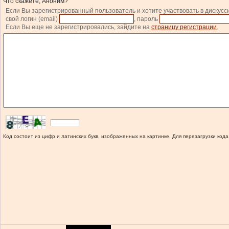
Что скажете, Аноним?
Если Вы зарегистрированный пользователь и хотите участвовать в дискусс
свой логин (email)
, пароль
Если Вы еще не зарегистрировались, зайдите на
страницу регистрации
.
Код состоит из цифр и латинских букв, изображенных на картинке. Для перезагрузки кода