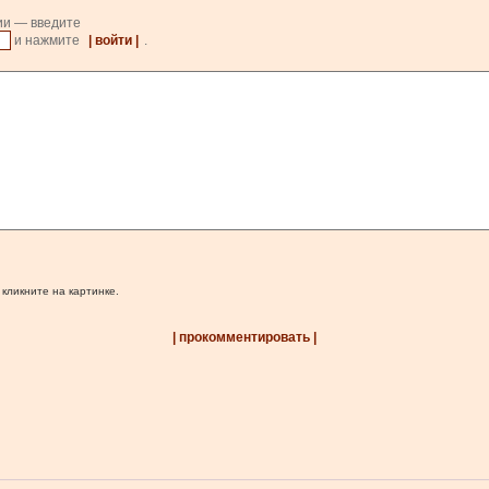
ии — введите
и нажмите
| войти |
.
 кликните на картинке.
| прокомментировать |