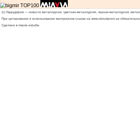
(c) Укррудпром — новости металлургии: цветная металлургия, черная металлургия, мета
При цитировании и использовании материалов ссылка на
www.ukrrudprom.ua
обязательна.
Сделано в miavia estudia.