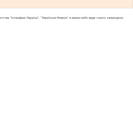
тва "Iнтерфакс-Україна", "Українськi Новини" в каком-либо виде строго запрещены