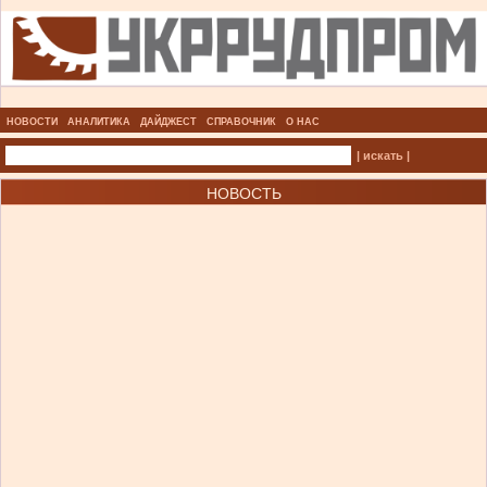
НОВОСТИ
АНАЛИТИКА
ДАЙДЖЕСТ
СПРАВОЧНИК
О НАС
| искать |
НОВОСТЬ