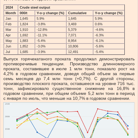
2024
Crude steel output
Month
000/t
Y-o-y change (%)
Cumulative
Y-o-y change (%)
Jan
1,645
5.9%
1,645
5.9%
Feb
1,824
-3.8%
3,469
0.6%
Mar
1,910
-12.8%
5,379
-4.6%
Apr
1,692
-11.1%
7,071
-6.3%
May
1,883
-5.4%
8,954
-6.1%
Jun
1,852
-3.0%
10,806
-5.6%
Jul
1,685
-3.9%
12,491
-5.4%
Выпуск горячекатаного проката продолжал демонстрировать
противоречивые тенденции. Производство длинномерного
проката, составившее в июле 1 млн тонн, показало рост на
4,2% в годовом сравнении, доведя общий объем за первые
семь месяцев до 7,4 млн тонн (+0,7%). С другой стороны,
производство плоского проката, оставшееся на уровне 716 тыс.
тонн, зафиксировало существенное снижение на 16,8% в
годовом сравнении, при общем объеме 5,2 млн тонн в период
с января по июль, что меньше на 10,7% в годовом сравнении.