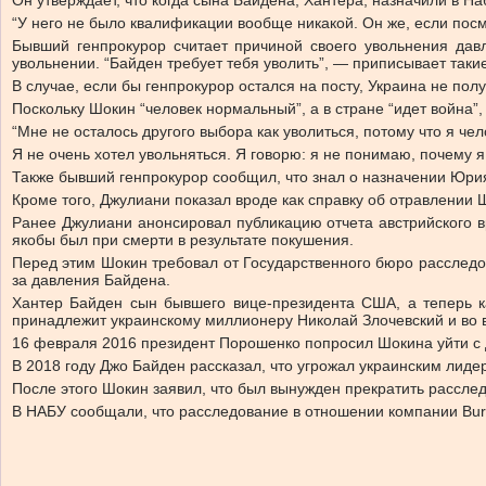
Он утверждает, что когда сына Байдена, Хантера, назначили в Н
“У него не было квалификации вообще никакой. Он же, если посмо
Бывший генпрокурор считает причиной своего увольнения дав
увольнении. “Байден требует тебя уволить”, — приписывает таки
В случае, если бы генпрокурор остался на посту, Украина не п
Поскольку Шокин “человек нормальный”, а в стране “идет война”, 
“Мне не осталось другого выбора как уволиться, потому что я ч
Я не очень хотел увольняться. Я говорю: я не понимаю, почему я
Также бывший генпрокурор сообщил, что знал о назначении Юри
Кроме того, Джулиани показал вроде как справку об отравлении 
Ранее Джулиани анонсировал публикацию отчета австрийского в
якобы был при смерти в результате покушения.
Перед этим Шокин требовал от Государственного бюро расследов
за давления Байдена.
Хантер Байден сын бывшего вице-президента США, а теперь к
принадлежит украинскому миллионеру Николай Злочевский и во 
16 февраля 2016 президент Порошенко попросил Шокина уйти с д
В 2018 году Джо Байден рассказал, что угрожал украинским лидер
После этого Шокин заявил, что был вынужден прекратить рассл
В НАБУ сообщали, что расследование в отношении компании Buri