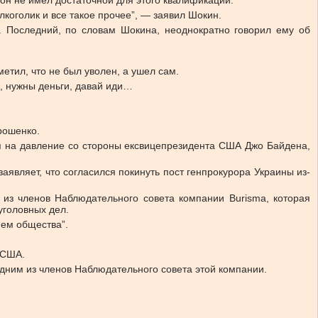
 он не имел достаточной для этого квалификации.
лкоголик и все такое прочее”, — заявил Шокин.
. Последний, по словам Шокина, неоднократно говорил ему об
метил, что не был уволен, а ушел сам.
а, нужны деньги, давай иди…
рошенко.
ся на давление со стороны ексвицепрезидента США Джо Байдена,
являет, что согласился покинуть пост генпрокурора Украины из-
из членов Наблюдательного совета компании Burisma, которая
уголовных дел.
ием общества”.
 США.
одним из членов Наблюдательного совета этой компании.