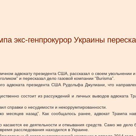
па экс-генпрокурор Украины переска
 личном адвокату президента США, рассказал о своем увольнении и
оликом” и пересказал дело газовой компании “Burisma”.
ого адвоката президента США Рудольфа Джулиани, что направле
ственно состоит из рассуждений и личных выводов адвоката Тра
вил справки о несудимости и некоррумпированности.
ько месяцев назад”. Как сообщалось ранее, адвокат Трампа на
то касаются ее деятельности и отмывания средств. Само же дело 
 время расследования находился в Украине.