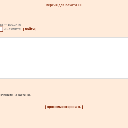
версия для печати >>
ии — введите
и нажмите
| войти |
.
 кликните на картинке.
| прокомментировать |