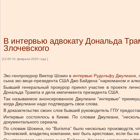
В интервью адвокату Дональда Трам
Злочевского
[12:00 01 февраля 2020 года ]
Экс-генпрокурор Виктор Шокин
в интервью Рудольфу Джулиани
,
сына экс-вице-президента США Джо Байдена “наркоманом и алког
Бывший генеральный прокурор принял участие в проекте личн
Дональда Трампа и дела импичмента президента США.
Так называемое анонсированное Джулиани “интервью” преимуще
когда Джулиани надо подтвердить свои слова.
В доказательство своих слов бывший руководитель ГПУ предоста
Интервью состоялось в Киеве. По словам Джулиани, “нескол
документального сериала.
По словам Шокина, по “Burisma” было несколько производств, ч
Злочевский, владелец компании, мог быть арестован, если бы на