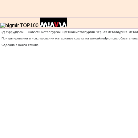
(c) Укррудпром — новости металлургии: цветная металлургия, черная металлургия, мета
При цитировании и использовании материалов ссылка на
www.ukrrudprom.ua
обязательна.
Сделано в miavia estudia.