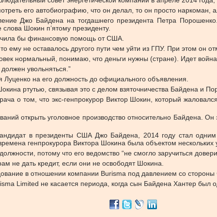
аблюдательный совет энергетической компании в апреле 2014 года,
треть его автобиографию, что он делал, то он просто наркоман, а
ление Джо Байдена на тогдашнего президента Петра Порошенко
е слова Шокин п’ятому президенту.
олучила бы финансовую помощь от США.
то ему не оставалось другого пути чем уйти из ГПУ. При этом он от
еловек нормальный, понимаю, что деньги нужны (стране). Идет войн
 должен увольняться.”
я Луценко на его должность до официального объявления.
Шокина ртутью, связывая это с делом взяточничества Байдена и По
рача о том, что экс-генпрокурор Виктор Шокин, который жаловал
аний открыть уголовное производство относительно Байдена. Он за
андидат в президенты США Джо Байдена, 2014 году стал одним 
времена генпрокурора Виктора Шокина была объектом нескольких 
олжности, потому что его ведомство “не смогло заручиться довер
ам не дать кредит, если они не освободят Шокина.
едование в отношении компании Burisma под давлением со стороны
sma Limited не касается периода, когда сын Байдена Хантер был 