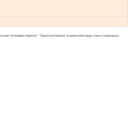
тва "Iнтерфакс-Україна", "Українськi Новини" в каком-либо виде строго запрещены