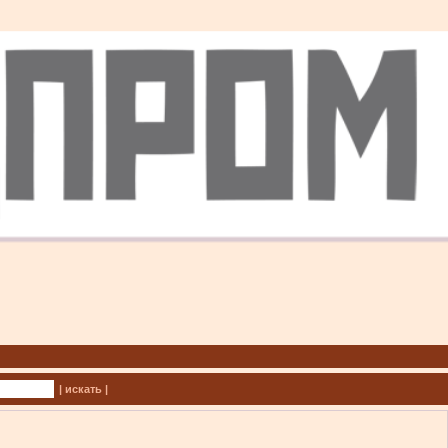
| искать |