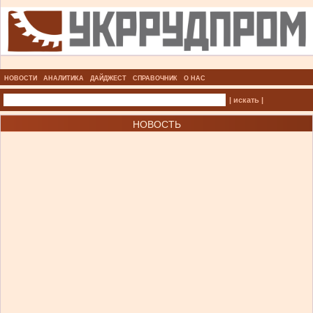
НОВОСТИ
АНАЛИТИКА
ДАЙДЖЕСТ
СПРАВОЧНИК
О НАС
| искать |
НОВОСТЬ