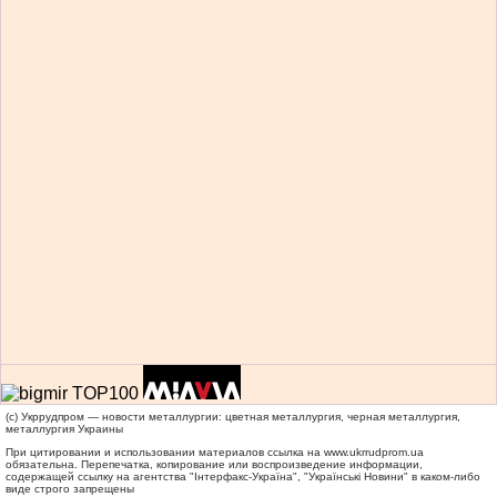
(c) Укррудпром — новости металлургии: цветная металлургия, черная металлургия,
металлургия Украины
При цитировании и использовании материалов ссылка на
www.ukrrudprom.ua
обязательна. Перепечатка, копирование или воспроизведение информации,
содержащей ссылку на агентства "Iнтерфакс-Україна", "Українськi Новини" в каком-либо
виде строго запрещены