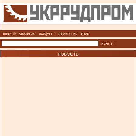
НОВОСТИ
АНАЛИТИКА
ДАЙДЖЕСТ
СПРАВОЧНИК
О НАС
| искать |
НОВОСТЬ