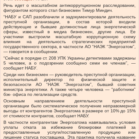
Речь идет о масштабном антикоррупционном расследовании,
фигурантом которого стал бизнесмен Тимур Миндич
.
“НАБУ и САП разоблачили и задокументировали деятельность
преступной организации, в состав которой входили
действующие и бывшие должностные лица энергетической
сферы, известный в медиа бизнесмен, другие лица. Ее
участники выстроили масштабную коррупционную схему
влияния на деятельность стратегических предприятий
государственного сектора, в частности АО “НАЭК “Энергоатом”,
— говорится в сообщении.
“Сейчас в порядке ст. 208 УПК Украины детективами задержаны
5 человек, а о подозрении сообщено семи ее членам”,
—
сообщает НАБУ
.
Среди них бизнесмен — руководитель преступной организации,
исполнительный директор по физической защите и
безопасности АО “НАЭК “Энергоатом”, бывший советник
министра энергетики. А также четыре человека — “работники”
бэк- офиса по легализации средств.
Основным направлением деятельности преступной
организации было систематическое получение неправомерной
выгоды от контрагентов Энергоатома в размере от 10% до 15%
от стоимости контрактов, сообщает НАБУ.
В частности контрагентам Энергоатома навязывались условия
уплаты отката за избежание блокировки платежей за
предоставленные услуги/поставленную продукцию или
лишение статуса поставщика. Эта практика получила название