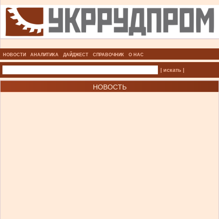
НОВОСТИ
АНАЛИТИКА
ДАЙДЖЕСТ
СПРАВОЧНИК
О НАС
| искать |
НОВОСТЬ