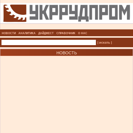
НОВОСТИ
АНАЛИТИКА
ДАЙДЖЕСТ
СПРАВОЧНИК
О НАС
| искать |
НОВОСТЬ