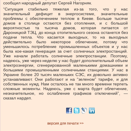
сообщил народный депутат Сергей Нагорняк.
“Ситуация стабильно тяжелая из-за того, что у нас
значительный дефицит в энергосистеме, значительные
проблемы с обеспечением теплом в Киеве. Больше тысячи
домов в столице остаются без отопления, и с большой
вероятностью та тысяча домов, которая питается от
Дароницкой ТЭЦ, до конца отопительного сезона останется без
подачи тепла. Что касается выходных, то на выходных
действительно было некоторое облегчение, потому что
уменьшилось потребление промышленных объектов и у нас
была кое-какая генерация за счет солнечных электростанций.
Уже начали работать солнечные электростанции. Поэтому,
надеюсь, уже через неделю у нас будет дополнительный объем
электроэнергии, сгенерированной маленькими домашними и
большими промышленными солнечными станциями. У нас в
Украине более 20 тысяч маленьких СЭС, их довольно активно
устанавливают. Они работают и на “зеленом” тарифе, и для
собственных нужд. Нам осталось не так много времени терпеть
сложные моменты. Надеюсь, уже с марта будет облегчение,
незначительное, но ослабление графиков отключений”, —
сказал нардеп.
версия для печати >>