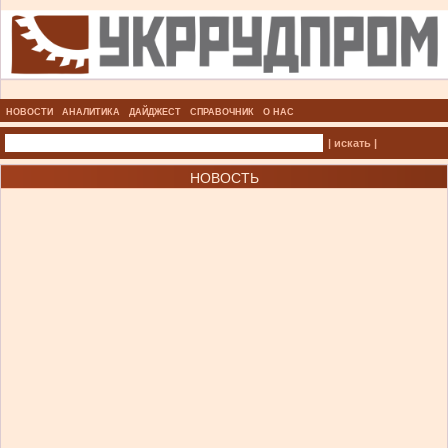
НОВОСТИ
АНАЛИТИКА
ДАЙДЖЕСТ
СПРАВОЧНИК
О НАС
| искать |
НОВОСТЬ